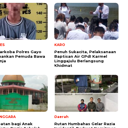
ES
KARO
arkoba Polres Gayo
Penuh Sukacita, Pelaksanaan
mankan Pemuda Bawa
Baptisan Air GPdI Karmel
nja
Linggajulu Berlangsung
Khidmat
ENGGARA
Daerah
atan bagi Anak
Rutan Humbahas Gelar Razia