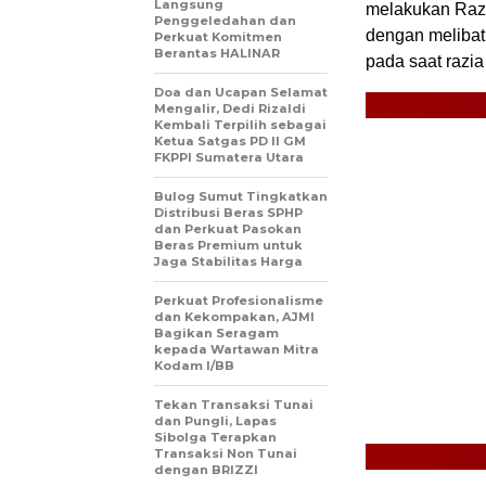
Langsung
melakukan Razi
Penggeledahan dan
dengan melibat
Perkuat Komitmen
Berantas HALINAR
pada saat razia
Doa dan Ucapan Selamat
Mengalir, Dedi Rizaldi
Kembali Terpilih sebagai
Ketua Satgas PD II GM
FKPPI Sumatera Utara
Bulog Sumut Tingkatkan
Distribusi Beras SPHP
dan Perkuat Pasokan
Beras Premium untuk
Jaga Stabilitas Harga
Perkuat Profesionalisme
dan Kekompakan, AJMI
Bagikan Seragam
kepada Wartawan Mitra
Kodam I/BB
Tekan Transaksi Tunai
dan Pungli, Lapas
Sibolga Terapkan
Transaksi Non Tunai
dengan BRIZZI