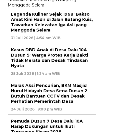
Legenda Kuliner Sejak 1968: Bakso
Amat Kini Hadir di Jalan Batang Kuis,
Tawarkan Kelezatan Iga Asli yang
Menggoda Selera
31 Juli 2026 | 4:54 pm WIB
Kasus DBD Anak di Desa Dalu 10A
Dusun 5: Warga Protes Kerja Bakti
Tidak Merata dan Desak Tindakan
Nyata
25 Juli 2026 | 1:24 am WIB
Marak Aksi Pencurian, BKM Masjid
Nurul Hidayah Desa Sena Dusun 2
Butuh Bantuan CCTV dan Desak
Perhatian Pemerintah Desa
24 Juli 2026 | 9:08 pm WIB
Pemuda Dusun 7 Desa Dalu 10A
Harap Dukungan untuk Ikuti
Turnamen Kiyam 2026