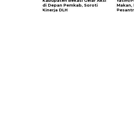
Kabupaten Bekasi Gelar Aksi
Yatim/P
di Depan Pemkab, Soroti
Makan, 
Kinerja DLH
Pesant