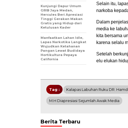
Selain itu, la
Kunjungi Dapur Umum
narkoba kepada
GRIB Jaya Medan,
Hercules Beri Apresiasi
Tinggi Gerakan Makan
Dalam penjela
Gratis yang Hidup dari
Ketulusan Kader
media ke labuh
kita bersama u
Manfaatkan Lahan Idle,
Lapas Narkotika Langkat
karena selalu 
Wujudkan Ketahanan
Pangan Lewat Budidaya
Setelah berkun
Hortikultura Pepaya
California
elu elukan hidu
Tag :
Kalapas Labuhan Ruku DR. Hamdi
M.H Diapresiasi Sejumlah Awak Media
Berita Terbaru