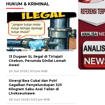
HUKUM & KRIMINAL
13 Dugaan SL Ilegal di Tirtajati
Cirebon, Perumda Dinilai Lemah
Awasi
20 Juli 2026 | 9:11 pm WIB
Sinergi Bea Cukai dan Polri
Gagalkan Penyelundupan 325
Kilogram Sabu Asal Tailan di
Lhokseumawe
28 Juni 2026 | 5:23 pm WIB