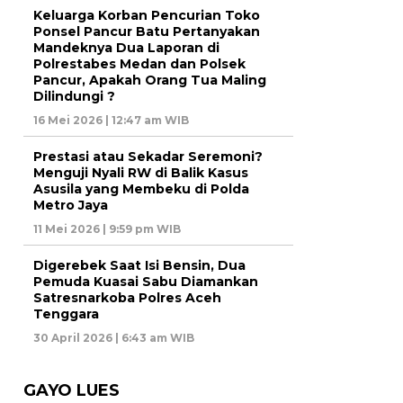
Keluarga Korban Pencurian Toko
Ponsel Pancur Batu Pertanyakan
Mandeknya Dua Laporan di
Polrestabes Medan dan Polsek
Pancur, Apakah Orang Tua Maling
Dilindungi ?
16 Mei 2026 | 12:47 am WIB
Prestasi atau Sekadar Seremoni?
Menguji Nyali RW di Balik Kasus
Asusila yang Membeku di Polda
Metro Jaya
11 Mei 2026 | 9:59 pm WIB
Digerebek Saat Isi Bensin, Dua
Pemuda Kuasai Sabu Diamankan
Satresnarkoba Polres Aceh
Tenggara
30 April 2026 | 6:43 am WIB
GAYO LUES