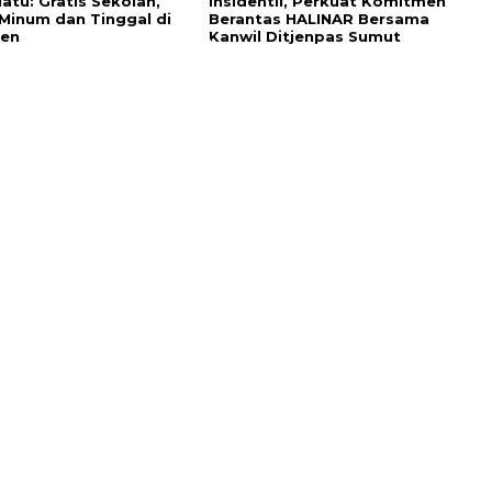
iatu: Gratis Sekolah,
Insidentil, Perkuat Komitmen
Minum dan Tinggal di
Berantas HALINAR Bersama
ren
Kanwil Ditjenpas Sumut