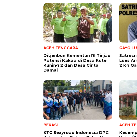
ACEH TENGGARA
GAYO LU
Ditjenbun Kementan RI Tinjau
Satresn
Potensi Kakao di Desa Kute
Lues A
Kuning 2 dan Desa Cinta
2 Kg Ga
Damai
BEKASI
ACEH T
XTC Sexyroad Indonesia DPC
Kesemp