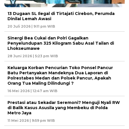
13 Dugaan SL Ilegal di Tirtajati Cirebon, Perumda
Dinilai Lemah Awasi
20 Juli 2026 | 9:11 pm WIB
Sinergi Bea Cukai dan Polri Gagalkan
Penyelundupan 325 Kilogram Sabu Asal Tailan di
Lhokseumawe
28 Juni 2026 | 5:23 pm WIB
Keluarga Korban Pencurian Toko Ponsel Pancur
Batu Pertanyakan Mandeknya Dua Laporan di
Polrestabes Medan dan Polsek Pancur, Apakah
Orang Tua Maling Dilindungi ?
16 Mei 2026 | 12:47 am WIB
Prestasi atau Sekadar Seremoni? Menguji Nyali RW
di Balik Kasus Asusila yang Membeku di Polda
Metro Jaya
11 Mei 2026 | 9:59 pm WIB