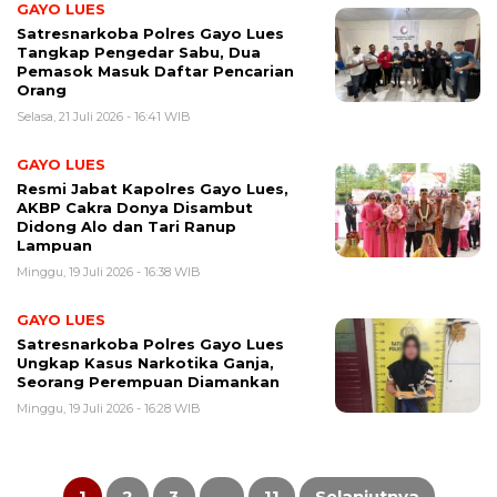
GAYO LUES
Satresnarkoba Polres Gayo Lues
Tangkap Pengedar Sabu, Dua
Pemasok Masuk Daftar Pencarian
Orang
Selasa, 21 Juli 2026 - 16:41 WIB
GAYO LUES
Resmi Jabat Kapolres Gayo Lues,
AKBP Cakra Donya Disambut
Didong Alo dan Tari Ranup
Lampuan
Minggu, 19 Juli 2026 - 16:38 WIB
GAYO LUES
Satresnarkoba Polres Gayo Lues
Ungkap Kasus Narkotika Ganja,
Seorang Perempuan Diamankan
Minggu, 19 Juli 2026 - 16:28 WIB
Paginasi
pos
1
2
3
…
11
Selanjutnya