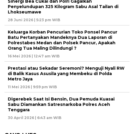
Sinergi Bea Cukai dan Polri Gagalkan
Penyelundupan 325 Kilogram Sabu Asal Tailan di
Lhokseumawe
28 Juni 2026 | 5:23 pm WIB
Keluarga Korban Pencurian Toko Ponsel Pancur
Batu Pertanyakan Mandeknya Dua Laporan di
Polrestabes Medan dan Polsek Pancur, Apakah
Orang Tua Maling Dilindungi ?
16 Mei 2026 | 12:47 am WIB
Prestasi atau Sekadar Seremoni? Menguji Nyali RW
di Balik Kasus Asusila yang Membeku di Polda
Metro Jaya
11 Mei 2026 | 9:59 pm WIB
Digerebek Saat Isi Bensin, Dua Pemuda Kuasai
Sabu Diamankan Satresnarkoba Polres Aceh
Tenggara
30 April 2026 | 6:43 am WIB