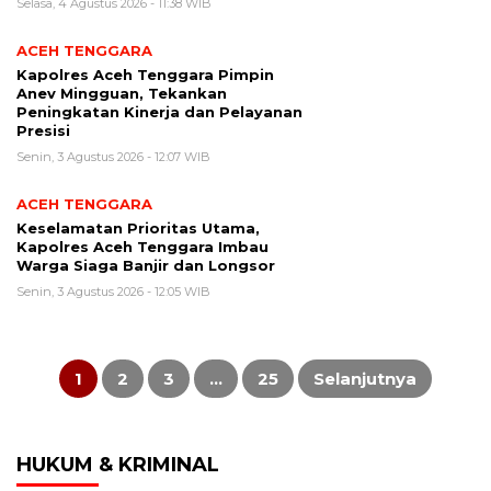
Selasa, 4 Agustus 2026 - 11:38 WIB
ACEH TENGGARA
Kapolres Aceh Tenggara Pimpin
Anev Mingguan, Tekankan
Peningkatan Kinerja dan Pelayanan
Presisi
Senin, 3 Agustus 2026 - 12:07 WIB
ACEH TENGGARA
Keselamatan Prioritas Utama,
Kapolres Aceh Tenggara Imbau
Warga Siaga Banjir dan Longsor
Senin, 3 Agustus 2026 - 12:05 WIB
Paginasi
pos
1
2
3
…
25
Selanjutnya
HUKUM & KRIMINAL