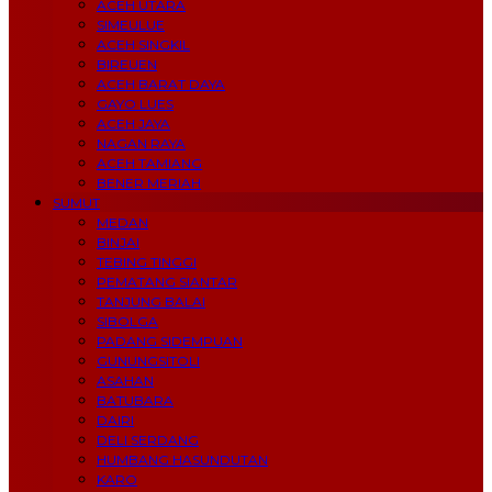
ACEH UTARA
SIMEULUE
ACEH SINGKIL
BIREUEN
ACEH BARAT DAYA
GAYO LUES
ACEH JAYA
NAGAN RAYA
ACEH TAMIANG
BENER MERIAH
SUMUT
MEDAN
BINJAI
TEBING TINGGI
PEMATANG SIANTAR
TANJUNG BALAI
SIBOLGA
PADANG SIDEMPUAN
GUNUNGSITOLI
ASAHAN
BATUBARA
DAIRI
DELI SERDANG
HUMBANG HASUNDUTAN
KARO