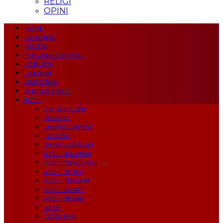
RELIGI
OPINI
HOME
NASIONAL
POLITIK
HUKUM & KRIMINAL
KORUPSI
DAERAH
PERISTIWA
JABODETABEK
ACEH
BANDA ACEH
SABANG
LHOKSEUMAWE
LANGSA
SUBULUSSALAM
ACEH SELATAN
ACEH TENGGARA
ACEH TIMUR
ACEH TENGAH
ACEH BARAT
ACEH BESAR
PIDIE
PIDIE JAYA