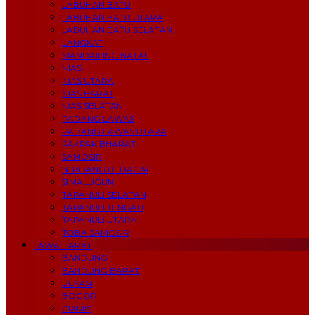
LABUHAN BATU
LABUHAN BATU UTARA
LABUHAN BATU SELATAN
LANGKAT
MANDAILING NATAL
NIAS
NIAS UTARA
NIAS BARAT
NIAS SELATAN
PADANG LAWAS
PADANG LAWAS UTARA
PAKPAK BHARAT
SAMOSIR
SERDANG BEDAGAI
SIMALUGUN
TAPANULI SELATAN
TAPANULI TENGAH
TAPANULI UTARA
TOBA SAMOSIR
JAWA BARAT
BANDUNG
BANDUNG BARAT
BEKASI
BOGOR
CIAMIS