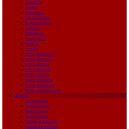
CIREBON
GARUT
KUNINGAN
MAJALENGKA
PURWAKARTA
SUBANG
SUKABUMI
SUMEDANG
DEPOK
CIMAHI
KOTA BANDUNG
KOTA BANJAR
KOTA BEKASI
KOTA BOGOR
KOTA CIMAHI
KOTA CIREBON
KOTA SUKABUMI
KOTA TASIKMALAYA
LAINNYA
PENDIDIKAN
LINGKUNGAN
PARIWISATA
HUMANIORA
SOSIAL & BUDAYA
EKONOMI & BISNIS