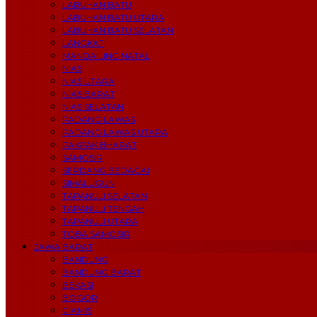
LABUHAN BATU
LABUHAN BATU UTARA
LABUHAN BATU SELATAN
LANGKAT
MANDAILING NATAL
NIAS
NIAS UTARA
NIAS BARAT
NIAS SELATAN
PADANG LAWAS
PADANG LAWAS UTARA
PAKPAK BHARAT
SAMOSIR
SERDANG BEDAGAI
SIMALUGUN
TAPANULI SELATAN
TAPANULI TENGAH
TAPANULI UTARA
TOBA SAMOSIR
JAWA BARAT
BANDUNG
BANDUNG BARAT
BEKASI
BOGOR
CIAMIS