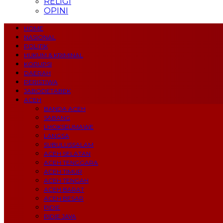
RELIGI
OPINI
HOME
NASIONAL
POLITIK
HUKUM & KRIMINAL
KORUPSI
DAERAH
PERISTIWA
JABODETABEK
ACEH
BANDA ACEH
SABANG
LHOKSEUMAWE
LANGSA
SUBULUSSALAM
ACEH SELATAN
ACEH TENGGARA
ACEH TIMUR
ACEH TENGAH
ACEH BARAT
ACEH BESAR
PIDIE
PIDIE JAYA