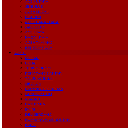
ACEH UTARA
SIMEULUE
ACEH SINGKIL
BIREUEN
ACEH BARAT DAYA
GAYO LUES
ACEH JAYA
NAGAN RAYA
ACEH TAMIANG
BENER MERIAH
SUMUT
MEDAN
BINJAI
TEBING TINGGI
PEMATANG SIANTAR
TANJUNG BALAI
SIBOLGA
PADANG SIDEMPUAN
GUNUNGSITOLI
ASAHAN
BATUBARA
DAIRI
DELI SERDANG
HUMBANG HASUNDUTAN
KARO