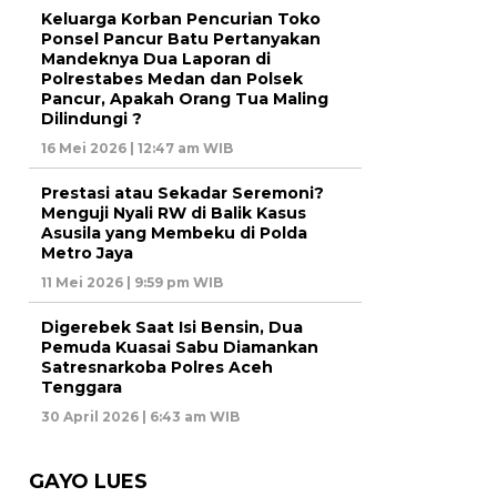
Keluarga Korban Pencurian Toko
Ponsel Pancur Batu Pertanyakan
Mandeknya Dua Laporan di
Polrestabes Medan dan Polsek
Pancur, Apakah Orang Tua Maling
Dilindungi ?
16 Mei 2026 | 12:47 am WIB
Prestasi atau Sekadar Seremoni?
Menguji Nyali RW di Balik Kasus
Asusila yang Membeku di Polda
Metro Jaya
11 Mei 2026 | 9:59 pm WIB
Digerebek Saat Isi Bensin, Dua
Pemuda Kuasai Sabu Diamankan
Satresnarkoba Polres Aceh
Tenggara
30 April 2026 | 6:43 am WIB
GAYO LUES