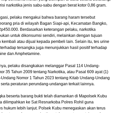
isi narkotika jenis sabu-sabu dengan berat kotor 0,86 gram.
rogasi, pelaku mengakui bahwa barang haram tersebut
seorang pria di wilayah Bagan Siapi-api, Kecamatan Bangko,
p450.000. Berdasarkan keterangan pelaku, narkotika
 bukan untuk dikonsumsi sendiri, melainkan dengan tujuan
 kembali atau dijual kepada pembeli lain. Selain itu, tes urine
terhadap tersangka juga menunjukkan hasil positif terhadap
mine dan Amphetamine.
nya, pelaku disangkakan melanggar Pasal 114 Undang-
r 35 Tahun 2009 tentang Narkotika, atau Pasal 609 ayat (1)
g-Undang Nomor 1 Tahun 2023 tentang Kitab Undang-Undang
serta peraturan perundang-undangan terkait lainnya.
ngka beserta barang bukti telah diamankan di Mapolsek Kubu
a dilimpahkan ke Sat Resnarkoba Polres Rohil guna
es hukum lebih lanjut. Polsek Kubu menegaskan akan terus