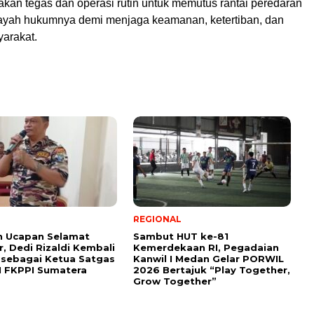
akan tegas dan operasi rutin untuk memutus rantai peredaran
ilayah hukumnya demi menjaga keamanan, ketertiban, dan
arakat.
REGIONAL
n Ucapan Selamat
Sambut HUT ke-81
r, Dedi Rizaldi Kembali
Kemerdekaan RI, Pegadaian
h sebagai Ketua Satgas
Kanwil I Medan Gelar PORWIL
M FKPPI Sumatera
2026 Bertajuk “Play Together,
Grow Together”