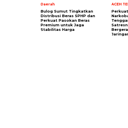
Daerah
ACEH T
Bulog Sumut Tingkatkan
Perkua
Distribusi Beras SPHP dan
Narkoba
Perkuat Pasokan Beras
Tengga
Premium untuk Jaga
Satresn
Stabilitas Harga
Bergera
Jaringa