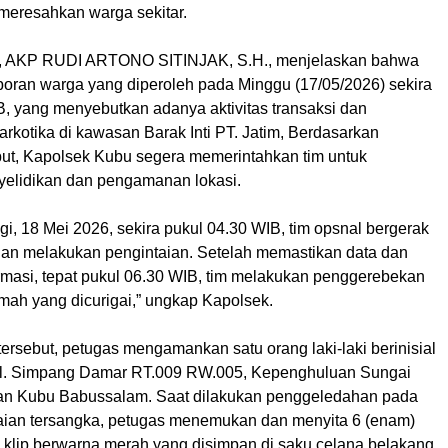
 meresahkan warga sekitar.
, AKP RUDI ARTONO SITINJAK, S.H., menjelaskan bahwa
aporan warga yang diperoleh pada Minggu (17/05/2026) sekira
B, yang menyebutkan adanya aktivitas transaksi dan
rkotika di kawasan Barak Inti PT. Jatim, Berdasarkan
ebut, Kapolsek Kubu segera memerintahkan tim untuk
elidikan dan pengamanan lokasi.
i, 18 Mei 2026, sekira pukul 04.30 WIB, tim opsnal bergerak
dan melakukan pengintaian. Setelah memastikan data dan
rmasi, tepat pukul 06.30 WIB, tim melakukan penggerebekan
umah yang dicurigai,” ungkap Kapolsek.
ersebut, petugas mengamankan satu orang laki-laki berinisial
 Jl. Simpang Damar RT.009 RW.005, Kepenghuluan Sungai
an Kubu Babussalam. Saat dilakukan penggeledahan pada
ian tersangka, petugas menemukan dan menyita 6 (enam)
k klip berwarna merah yang disimpan di saku celana belakang,