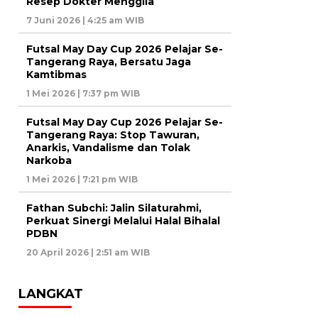
Resep Dokter Menggila
7 Juni 2026 | 4:25 am WIB
Futsal May Day Cup 2026 Pelajar Se-
Tangerang Raya, Bersatu Jaga
Kamtibmas
1 Mei 2026 | 7:37 pm WIB
Futsal May Day Cup 2026 Pelajar Se-
Tangerang Raya: Stop Tawuran,
Anarkis, Vandalisme dan Tolak
Narkoba
1 Mei 2026 | 7:21 pm WIB
Fathan Subchi: Jalin Silaturahmi,
Perkuat Sinergi Melalui Halal Bihalal
PDBN
20 April 2026 | 2:51 am WIB
LANGKAT