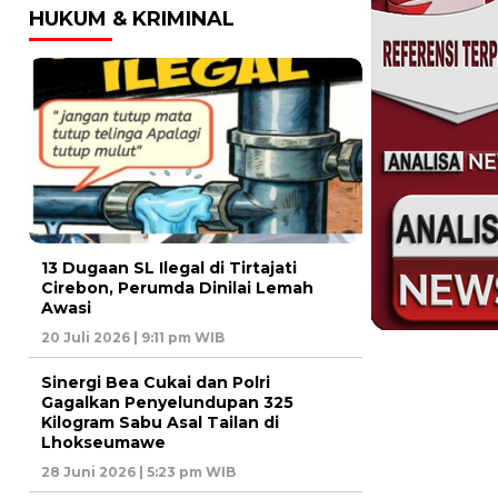
HUKUM & KRIMINAL
13 Dugaan SL Ilegal di Tirtajati
Cirebon, Perumda Dinilai Lemah
Awasi
20 Juli 2026 | 9:11 pm WIB
Sinergi Bea Cukai dan Polri
Gagalkan Penyelundupan 325
Kilogram Sabu Asal Tailan di
Lhokseumawe
28 Juni 2026 | 5:23 pm WIB