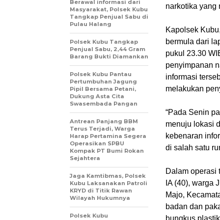
Berawal informasi dari
narkotika yang
Masyarakat, Polsek Kubu
Tangkap Penjual Sabu di
Pulau Halang
Kapolsek Kubu
bermula dari l
Polsek Kubu Tangkap
Penjual Sabu, 2,44 Gram
pukul 23.30 WI
Barang Bukti Diamankan
penyimpanan na
Polsek Kubu Pantau
informasi ters
Pertumbuhan Jagung
melakukan peny
Pipil Bersama Petani,
Dukung Asta Cita
Swasembada Pangan
“Pada Senin pag
Antrean Panjang BBM
menuju lokasi 
Terus Terjadi, Warga
kebenaran info
Harap Pertamina Segera
Operasikan SPBU
di salah satu r
Kompak PT Bumi Rokan
Sejahtera
Dalam operasi t
Jaga Kamtibmas, Polsek
IA (40), warga
Kubu Laksanakan Patroli
KRYD di Titik Rawan
Majo, Kecamat
Wilayah Hukumnya
badan dan paka
Polsek Kubu
bungkus plasti