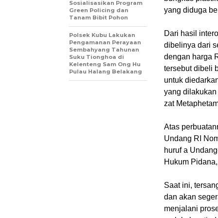
Sosialisasikan Program
yang diduga ber
Green Policing dan
Tanam Bibit Pohon
Dari hasil inte
Polsek Kubu Lakukan
Pengamanan Perayaan
dibelinya dari 
Sembahyang Tahunan
dengan harga R
Suku Tionghoa di
Kelenteng Sam Ong Hu
tersebut dibeli
Pulau Halang Belakang
untuk diedarkan
yang dilakukan 
zat Metapheta
Atas perbuatan
Undang RI Nomo
huruf a Undan
Hukum Pidana, 
Saat ini, tersa
dan akan seger
menjalani pros