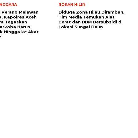
ENGGARA
ROKAN HILIR
t Perang Melawan
Diduga Zona Hijau Dirambah,
, Kapolres Aceh
Tim Media Temukan Alat
ra Tegaskan
Berat dan BBM Bersubsidi di
arkoba Harus
Lokasi Sungai Daun
k Hingga ke Akar
n