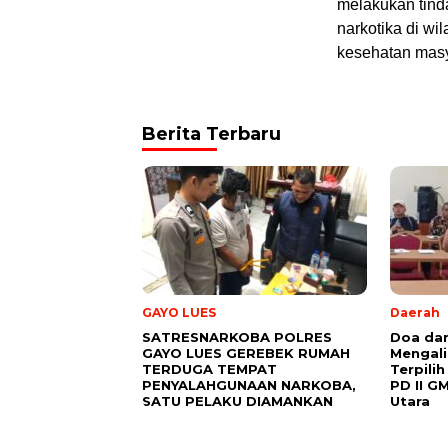
melakukan tind
narkotika di w
kesehatan masy
Berita Terbaru
GAYO LUES
Daerah
SATRESNARKOBA POLRES
Doa da
GAYO LUES GEREBEK RUMAH
Mengali
TERDUGA TEMPAT
Terpili
PENYALAHGUNAAN NARKOBA,
PD II G
SATU PELAKU DIAMANKAN
Utara