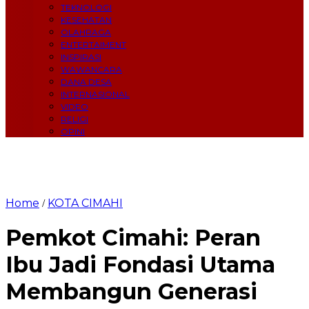
TEKNOLOGI
KESEHATAN
OLAHRAGA
ENTERTAIMENT
INSPIRASI
WAWANCARA
DANA DESA
INTERNASIONAL
VIDEO
RELIGI
OPINI
Home
KOTA CIMAHI
/
Pemkot Cimahi: Peran
Ibu Jadi Fondasi Utama
Membangun Generasi