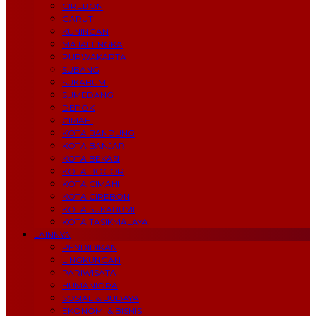
CIREBON
GARUT
KUNINGAN
MAJALENGKA
PURWAKARTA
SUBANG
SUKABUMI
SUMEDANG
DEPOK
CIMAHI
KOTA BANDUNG
KOTA BANJAR
KOTA BEKASI
KOTA BOGOR
KOTA CIMAHI
KOTA CIREBON
KOTA SUKABUMI
KOTA TASIKMALAYA
LAINNYA
PENDIDIKAN
LINGKUNGAN
PARIWISATA
HUMANIORA
SOSIAL & BUDAYA
EKONOMI & BISNIS