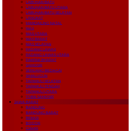
LABUHAN BATU
LABUHAN BATU UTARA
LABUHAN BATU SELATAN
LANGKAT
MANDAILING NATAL
NIAS
NIAS UTARA
NIAS BARAT
NIAS SELATAN
PADANG LAWAS
PADANG LAWAS UTARA
PAKPAK BHARAT
SAMOSIR
SERDANG BEDAGAI
SIMALUGUN
TAPANULI SELATAN
TAPANULI TENGAH
TAPANULI UTARA
TOBA SAMOSIR
JAWA BARAT
BANDUNG
BANDUNG BARAT
BEKASI
BOGOR
CIAMIS