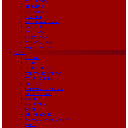
ACEH UTARA
SIMEULUE
ACEH SINGKIL
BIREUEN
ACEH BARAT DAYA
GAYO LUES
ACEH JAYA
NAGAN RAYA
ACEH TAMIANG
BENER MERIAH
SUMUT
MEDAN
BINJAI
TEBING TINGGI
PEMATANG SIANTAR
TANJUNG BALAI
SIBOLGA
PADANG SIDEMPUAN
GUNUNGSITOLI
ASAHAN
BATUBARA
DAIRI
DELI SERDANG
HUMBANG HASUNDUTAN
KARO