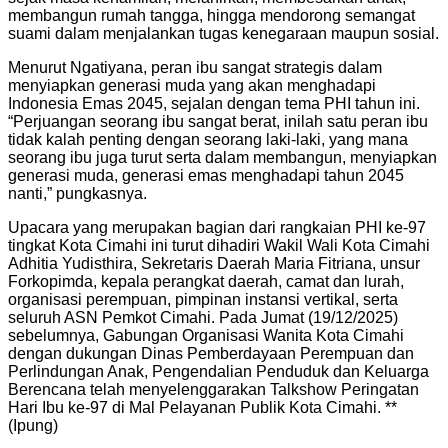
membangun rumah tangga, hingga mendorong semangat
suami dalam menjalankan tugas kenegaraan maupun sosial.
Menurut Ngatiyana, peran ibu sangat strategis dalam
menyiapkan generasi muda yang akan menghadapi
Indonesia Emas 2045, sejalan dengan tema PHI tahun ini.
“Perjuangan seorang ibu sangat berat, inilah satu peran ibu
tidak kalah penting dengan seorang laki-laki, yang mana
seorang ibu juga turut serta dalam membangun, menyiapkan
generasi muda, generasi emas menghadapi tahun 2045
nanti,” pungkasnya.
Upacara yang merupakan bagian dari rangkaian PHI ke-97
tingkat Kota Cimahi ini turut dihadiri Wakil Wali Kota Cimahi
Adhitia Yudisthira, Sekretaris Daerah Maria Fitriana, unsur
Forkopimda, kepala perangkat daerah, camat dan lurah,
organisasi perempuan, pimpinan instansi vertikal, serta
seluruh ASN Pemkot Cimahi. Pada Jumat (19/12/2025)
sebelumnya, Gabungan Organisasi Wanita Kota Cimahi
dengan dukungan Dinas Pemberdayaan Perempuan dan
Perlindungan Anak, Pengendalian Penduduk dan Keluarga
Berencana telah menyelenggarakan Talkshow Peringatan
Hari Ibu ke-97 di Mal Pelayanan Publik Kota Cimahi. **
(Ipung)