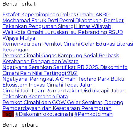
Berita Terkait
Estafet Kepemimpinan Polres Cimahi: AKBP
Mochamad Faruk Rozi Resmi Dijabatkan, Pemkot
Tekankan Penguatan Sinergi Lintas Wilayah
Wali Kota Cimahi Luruskan Isu Rebranding RSUD
Wijaya Mulya
Kemenkeu dan Pemkot Cimahi Gelar Edukasi Literasi
Keuangan
Pemkot Cimahi Gagas Kampung Sosial Berbasis
Ketahanan Pangan dan Wisata
Ngatiyana Serahkan Sertifikat RB 2025, Diskominfo
Cimahi Raih Nilai Tertinggi 91,61
Ngatiyana: Peringkat A Cimahi Techno Park Bukti
Ekosistem Inovasi Cimahi Tepat Jalur
Cimahi Jadi Tuan Rumah Rakor Disdukcapil Jabar,
Tekankan Keamanan Data
Pemkot Cimahi dan GOW Gelar Seminar, Dorong
Pemberdayaan dan Kesetaraan Perempuan
Tag :
#Diskominfokotacimahi
#Pemkotcimahi
Berita Terbaru