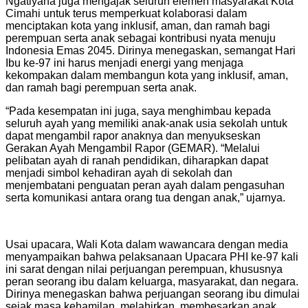
Ngatiyana juga mengajak seluruh elemen masyarakat Kota
Cimahi untuk terus memperkuat kolaborasi dalam
menciptakan kota yang inklusif, aman, dan ramah bagi
perempuan serta anak sebagai kontribusi nyata menuju
Indonesia Emas 2045. Dirinya menegaskan, semangat Hari
Ibu ke-97 ini harus menjadi energi yang menjaga
kekompakan dalam membangun kota yang inklusif, aman,
dan ramah bagi perempuan serta anak.
“Pada kesempatan ini juga, saya menghimbau kepada
seluruh ayah yang memiliki anak-anak usia sekolah untuk
dapat mengambil rapor anaknya dan menyukseskan
Gerakan Ayah Mengambil Rapor (GEMAR). “Melalui
pelibatan ayah di ranah pendidikan, diharapkan dapat
menjadi simbol kehadiran ayah di sekolah dan
menjembatani penguatan peran ayah dalam pengasuhan
serta komunikasi antara orang tua dengan anak,” ujarnya.
Usai upacara, Wali Kota dalam wawancara dengan media
menyampaikan bahwa pelaksanaan Upacara PHI ke-97 kali
ini sarat dengan nilai perjuangan perempuan, khususnya
peran seorang ibu dalam keluarga, masyarakat, dan negara.
Dirinya menegaskan bahwa perjuangan seorang ibu dimulai
sejak masa kehamilan, melahirkan, membesarkan anak,