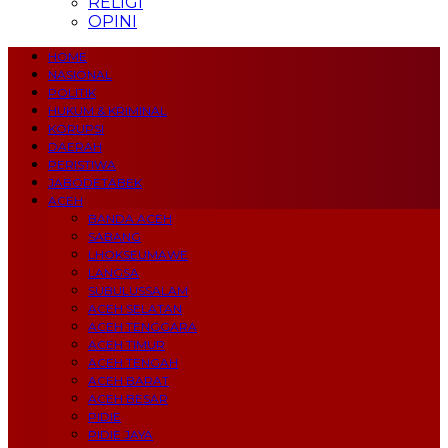
RELIGI
OPINI
HOME
NASIONAL
POLITIK
HUKUM & KRIMINAL
KORUPSI
DAERAH
PERISTIWA
JABODETABEK
ACEH
BANDA ACEH
SABANG
LHOKSEUMAWE
LANGSA
SUBULUSSALAM
ACEH SELATAN
ACEH TENGGARA
ACEH TIMUR
ACEH TENGAH
ACEH BARAT
ACEH BESAR
PIDIE
PIDIE JAYA