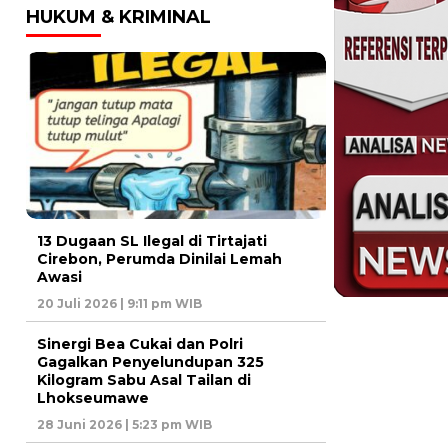
HUKUM & KRIMINAL
13 Dugaan SL Ilegal di Tirtajati
Cirebon, Perumda Dinilai Lemah
Awasi
20 Juli 2026 | 9:11 pm WIB
Sinergi Bea Cukai dan Polri
Gagalkan Penyelundupan 325
Kilogram Sabu Asal Tailan di
Lhokseumawe
28 Juni 2026 | 5:23 pm WIB