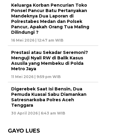
Keluarga Korban Pencurian Toko
Ponsel Pancur Batu Pertanyakan
Mandeknya Dua Laporan di
Polrestabes Medan dan Polsek
Pancur, Apakah Orang Tua Maling
Dilindungi ?
16 Mei 2026 | 12:47 am WIB
Prestasi atau Sekadar Seremoni?
Menguji Nyali RW di Balik Kasus
Asusila yang Membeku di Polda
Metro Jaya
11 Mei 2026 | 9:59 pm WIB
Digerebek Saat Isi Bensin, Dua
Pemuda Kuasai Sabu Diamankan
Satresnarkoba Polres Aceh
Tenggara
30 April 2026 | 6:43 am WIB
GAYO LUES