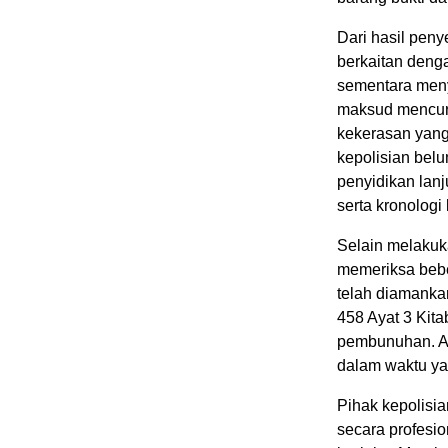
Dari hasil pen
berkaitan deng
sementara men
maksud mencuri
kekerasan yang
kepolisian belu
penyidikan lan
serta kronologi
Selain melakuk
memeriksa beber
telah diamanka
458 Ayat 3 Kit
pembunuhan. A
dalam waktu ya
Pihak kepolisi
secara profesi