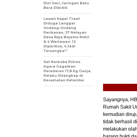
Dini Hari, Jaringan Batu
Bara Dibidik
Lawan Kapal Trawl
Diduga Langgar
Undang-Undang
Perikanan, 37 Nelayan
Desa Raja Bejamu Rohil
& 4 Wartawan: 12
Diperiksa, 4 Jadi
Tersangka!”
Sat Narkoba Polres
Agara Gagalkan
Peredaran 17,8 Kg Ganja,
Pelaku Ditangkap di
Kecamatan Ketambe
Sayangnya, HBT
Rumah Sakit Um
kemudian diruj
tidak berhasil 
melakukan olah
barang bukti da