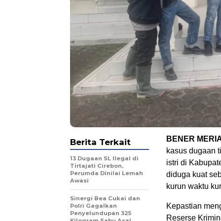
BENER MERIA
Berita Terkait
kasus dugaan 
13 Dugaan SL Ilegal di
istri di Kabupa
Tirtajati Cirebon,
Perumda Dinilai Lemah
diduga kuat se
Awasi
kurun waktu kura
Sinergi Bea Cukai dan
Kepastian meng
Polri Gagalkan
Penyelundupan 325
Reserse Krimin
Kilogram Sabu Asal