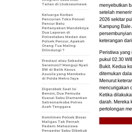
Tailan di Lhokseumawe
menyebutkan b
setelah meneri
Keluarga Korban
2026 sekitar pu
Pencurian Toko Ponsel
Pancur Batu
Kampung Bale A
Pertanyakan Mandeknya
Dua Laporan di
persembunyian 
Polrestabes Medan dan
keterangan dari
Polsek Pancur, Apakah
Orang Tua Maling
Dilindungi ?
Peristiwa yang 
pukul 02.30 W
Prestasi atau Sekadar
Seremoni? Menguji Nyali
Bukit. Kedua k
RW di Balik Kasus
ditemukan dalam
Asusila yang Membeku
di Polda Metro Jaya
Menurut ketera
mencurigakan d
Digerebek Saat Isi
Bensin, Dua Pemuda
Ketika dilakuk
Kuasai Sabu Diamankan
darah. Mereka 
Satresnarkoba Polres
Aceh Tenggara
pertolongan me
Komitmen Polsek Bosar
Maligas Tak Pernah
Padam: Mahasiswa
Pengedar Sabu Dibekuk