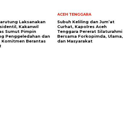
ACEH TENGGARA
Tarutung Laksanakan
Subuh Keliling dan Jum’at
sidentil, Kakanwil
Curhat, Kapolres Aceh
as Sumut Pimpin
Tenggara Pererat Silaturahmi
ng Penggeledahan dan
Bersama Forkopimda, Ulama,
t Komitmen Berantas
dan Masyarakat
R