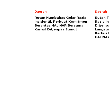
Daerah
Daerah
Rutan Humbahas Gelar Razia
Rutan 
Insidentil, Perkuat Komitmen
Razia In
Berantas HALINAR Bersama
Ditjenp
Kanwil Ditjenpas Sumut
Langsu
Perkua
HALINA