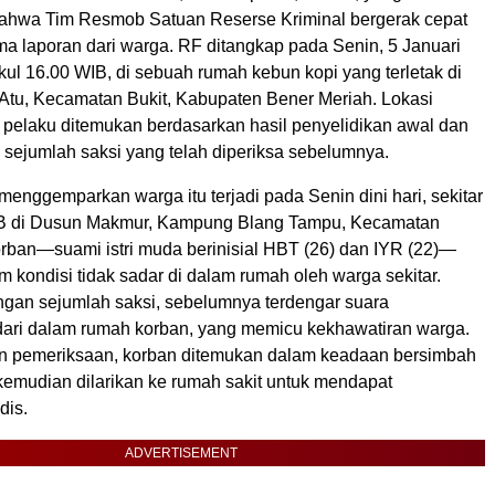
ahwa Tim Resmob Satuan Reserse Kriminal bergerak cepat
ma laporan dari warga. RF ditangkap pada Senin, 5 Januari
kul 16.00 WIB, di sebuah rumah kebun kopi yang terletak di
tu, Kecamatan Bukit, Kabupaten Bener Meriah. Lokasi
pelaku ditemukan berdasarkan hasil penyelidikan awal dan
 sejumlah saksi yang telah diperiksa sebelumnya.
menggemparkan warga itu terjadi pada Senin dini hari, sekitar
IB di Dusun Makmur, Kampung Blang Tampu, Kecamatan
orban—suami istri muda berinisial HBT (26) dan IYR (22)—
 kondisi tidak sadar di dalam rumah oleh warga sekitar.
ngan sejumlah saksi, sebelumnya terdengar suara
ari dalam rumah korban, yang memicu kekhawatiran warga.
an pemeriksaan, korban ditemukan dalam keadaan bersimbah
kemudian dilarikan ke rumah sakit untuk mendapat
dis.
ADVERTISEMENT