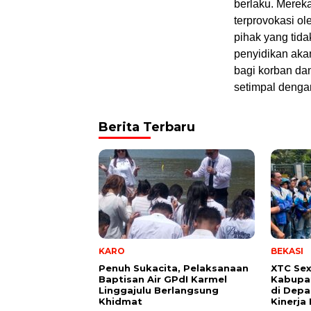
berlaku. Merek
terprovokasi ol
pihak yang tid
penyidikan aka
bagi korban da
setimpal dengan
Berita Terbaru
KARO
BEKASI
Penuh Sukacita, Pelaksanaan
XTC Sex
Baptisan Air GPdI Karmel
Kabupat
Linggajulu Berlangsung
di Depa
Khidmat
Kinerja