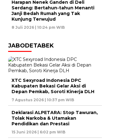
Harapan Nenek Ganden di Deli
Serdang: Bertahun-tahun Menanti
Janji Bedah Rumah yang Tak
Kunjung Terwujud
8 Juli 2026 | 10:24 pm WIB
JABODETABEK
XTC Sexyroad Indonesia DPC
Kabupaten Bekasi Gelar Aksi di
Depan Pemkab, Soroti Kinerja DLH
7 Agustus 2026 | 10:37 pm WIB
Deklarasi ALPETARA: Stop Tawuran,
Tolak Narkoba & Utamakan
Pendidikan dan Prestasi
15 Juni 2026 | 6:02 pm WIB