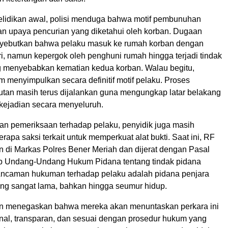
yelidikan awal, polisi menduga bahwa motif pembunuhan
an upaya pencurian yang diketahui oleh korban. Dugaan
yebutkan bahwa pelaku masuk ke rumah korban dengan
, namun kepergok oleh penghuni rumah hingga terjadi tindak
 menyebabkan kematian kedua korban. Walau begitu,
m menyimpulkan secara definitif motif pelaku. Proses
jutan masih terus dijalankan guna mengungkap latar belakang
 kejadian secara menyeluruh.
an pemeriksaan terhadap pelaku, penyidik juga masih
apa saksi terkait untuk memperkuat alat bukti. Saat ini, RF
n di Markas Polres Bener Meriah dan dijerat dengan Pasal
ab Undang-Undang Hukum Pidana tentang tindak pidana
ncaman hukuman terhadap pelaku adalah pidana penjara
ng sangat lama, bahkan hingga seumur hidup.
an menegaskan bahwa mereka akan menuntaskan perkara ini
onal, transparan, dan sesuai dengan prosedur hukum yang