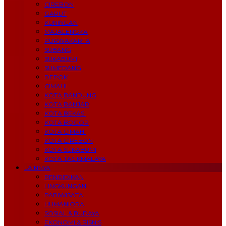
CIREBON
GARUT
KUNINGAN
MAJALENGKA
PURWAKARTA
SUBANG
SUKABUMI
SUMEDANG
DEPOK
CIMAHI
KOTA BANDUNG
KOTA BANJAR
KOTA BEKASI
KOTA BOGOR
KOTA CIMAHI
KOTA CIREBON
KOTA SUKABUMI
KOTA TASIKMALAYA
LAINNYA
PENDIDIKAN
LINGKUNGAN
PARIWISATA
HUMANIORA
SOSIAL & BUDAYA
EKONOMI & BISNIS