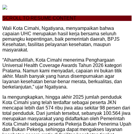
SCROLL TO RESUME CONTENT
Wali Kota Cimahi, Ngatiyana, menyampaikan bahwa
capaian UHC merupakan hasil kerja bersama seluruh
pemangku kepentingan, baik pemerintah daerah, BPJS
Kesehatan, fasilitas pelayanan kesehatan, maupun
masyarakat.
“Alhamdulillah, Kota Cimahi menerima Penghargaan
Universal Health Coverage Awards Tahun 2026 kategori
Pratama. Namun kami menyadari, capaian ini bukan titik
akhir. Masih banyak yang harus disempurnakan agar
layanan kesehatan benar-benar merata, berkualitas, dan
berkelanjutan,” ujar Ngatiyana.
Ia mengungkapkan, hingga akhir 2025 jumlah penduduk
Kota Cimahi yang telah terdaftar sebagai peserta JKN
mencapai lebih dari 574 ribu jiwa atau sekitar 98 persen dari
total penduduk. Dari jumlah tersebut, sebanyak 100.564 jiwa
merupakan masyarakat yang didaftarkan oleh Pemerintah
Kota Cimahi sebagai peserta Pekerja Bukan Penerima Upah
dan Bukan Pekerja, sehingga dapat mengakses layanan