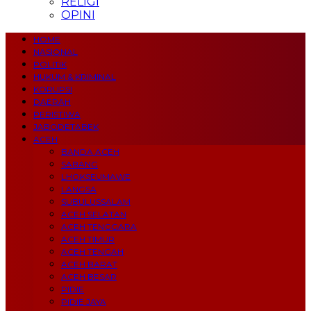
RELIGI
OPINI
HOME
NASIONAL
POLITIK
HUKUM & KRIMINAL
KORUPSI
DAERAH
PERISTIWA
JABODETABEK
ACEH
BANDA ACEH
SABANG
LHOKSEUMAWE
LANGSA
SUBULUSSALAM
ACEH SELATAN
ACEH TENGGARA
ACEH TIMUR
ACEH TENGAH
ACEH BARAT
ACEH BESAR
PIDIE
PIDIE JAYA