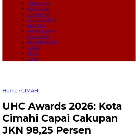
TEKNOLOGI
KESEHATAN
OLAHRAGA
ENTERTAIMENT
INSPIRASI
WAWANCARA
DANA DESA
INTERNASIONAL
VIDEO
RELIGI
OPINI
Home
CIMAHI
/
UHC Awards 2026: Kota
Cimahi Capai Cakupan
JKN 98,25 Persen