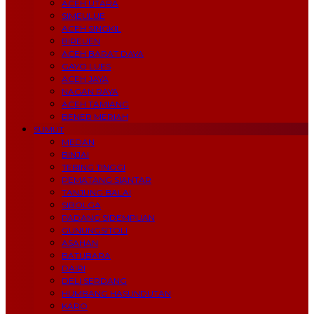
ACEH UTARA
SIMEULUE
ACEH SINGKIL
BIREUEN
ACEH BARAT DAYA
GAYO LUES
ACEH JAYA
NAGAN RAYA
ACEH TAMIANG
BENER MERIAH
SUMUT
MEDAN
BINJAI
TEBING TINGGI
PEMATANG SIANTAR
TANJUNG BALAI
SIBOLGA
PADANG SIDEMPUAN
GUNUNGSITOLI
ASAHAN
BATUBARA
DAIRI
DELI SERDANG
HUMBANG HASUNDUTAN
KARO