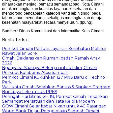
diharapkan menjadi pemacu semangat bagi Kota Cimahi
untuk meningkatkan kualitas layanan kesehatan dan
mendorong pencapaian kategori yang lebih tinggi pada
tahun-tahun mendatang, sekaligus meningkatkan derajat
kesehatan masyarakat secara menyeluruh. (Ipung).
Sumber : Dinas Komunikasi dan Informatika Kota Cimahi
Berita Terkait
Pemkot Cimahi Perluas Layanan Kesehatan Melalui
Rawat Jalan Sore
Cimahi Deklarasikan Rumah Ibadah Ramah Anak
2026
Ngatiyana: Saatnya Bekerja untuk Iklim, Cimahi
Perkuat Kolaborasi Atasi Sampah
Pemkot Cimahi Kukuhkan 127 PNS Baru di Techno
Park
Wali Kota Cimahi Serahkan Bansos & Siapkan Program
Budidaya Lele untuk PPKS
Peringati Harkitnas ke-118, Pemkot Cimahi Tekankan
Semangat Persatuan dan Tata Kelola Modern
GOW Cimahi Gelar Itsbat Nikah untuk 40 Pasangan
World Bank Tinjau Pengelolaan Sampah Cimahi,