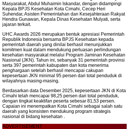
Masyarakat, Abdul Muhaimin Iskandar, dengan didampingi
Kepala BPJS Kesehatan Kota Cimahi, Cecep Heri
Suhendar, Asisten Pemerintahan dan Kesejahteraan Rakyat
Hendra Gunawan, Kepala Dinas Kesehatan Mulyati, serta
jajaran terkait.
UHC Awards 2026 merupakan bentuk apresiasi Pemerintah
Republik Indonesia bersama BPJS Kesehatan kepada
pemerintah daerah yang dinilai berhasil menunjukkan
komitmen kuat dalam mendukung perluasan perlindungan
kesehatan masyarakat melalui Program Jaminan Kesehatan
Nasional (JKN). Tahun ini, sebanyak 31 pemerintah provinsi
serta 397 pemerintah kabupaten dan kota menerima
penghargaan setelah berhasil mencapai cakupan
kepesertaan JKN minimal 95 persen dari total penduduk di
wilayahnya masing-masing.
Berdasarkan data Desember 2025, kepesertaan JKN di Kota
Cimahi telah mencapai 98,25 persen dari total penduduk,
dengan tingkat keaktifan peserta sebesar 81,53 persen.
Capaian ini menempatkan Kota Cimahi sebagai salah satu
daerah yang konsisten mendukung program strategis
nasional di bidang kesehatan .
ADVERTISEMENT