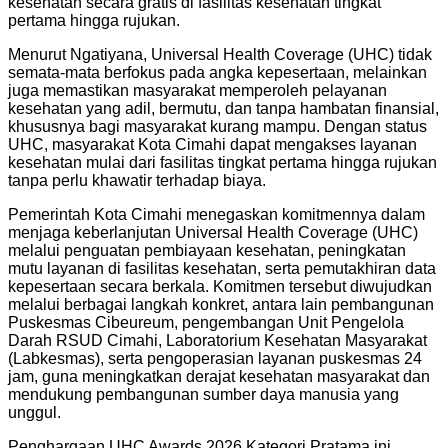
kesehatan secara gratis di fasilitas kesehatan tingkat
pertama hingga rujukan.
Menurut Ngatiyana, Universal Health Coverage (UHC) tidak
semata-mata berfokus pada angka kepesertaan, melainkan
juga memastikan masyarakat memperoleh pelayanan
kesehatan yang adil, bermutu, dan tanpa hambatan finansial,
khususnya bagi masyarakat kurang mampu. Dengan status
UHC, masyarakat Kota Cimahi dapat mengakses layanan
kesehatan mulai dari fasilitas tingkat pertama hingga rujukan
tanpa perlu khawatir terhadap biaya.
Pemerintah Kota Cimahi menegaskan komitmennya dalam
menjaga keberlanjutan Universal Health Coverage (UHC)
melalui penguatan pembiayaan kesehatan, peningkatan
mutu layanan di fasilitas kesehatan, serta pemutakhiran data
kepesertaan secara berkala. Komitmen tersebut diwujudkan
melalui berbagai langkah konkret, antara lain pembangunan
Puskesmas Cibeureum, pengembangan Unit Pengelola
Darah RSUD Cimahi, Laboratorium Kesehatan Masyarakat
(Labkesmas), serta pengoperasian layanan puskesmas 24
jam, guna meningkatkan derajat kesehatan masyarakat dan
mendukung pembangunan sumber daya manusia yang
unggul.
Penghargaan UHC Awards 2026 Kategori Pratama ini