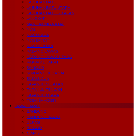
LABUHAN BATU
LABUHAN BATU UTARA
LABUHAN BATU SELATAN
LANGKAT
MANDAILING NATAL
NIAS
NIAS UTARA
NIAS BARAT
NIAS SELATAN
PADANG LAWAS
PADANG LAWAS UTARA
PAKPAK BHARAT
SAMOSIR
SERDANG BEDAGAI
SIMALUGUN
TAPANULI SELATAN
TAPANULI TENGAH
TAPANULI UTARA
TOBA SAMOSIR
JAWA BARAT
BANDUNG
BANDUNG BARAT
BEKASI
BOGOR
CIAMIS