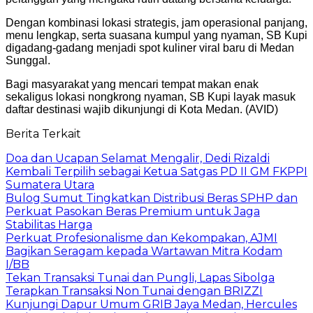
Dengan kombinasi lokasi strategis, jam operasional panjang,
menu lengkap, serta suasana kumpul yang nyaman, SB Kupi
digadang-gadang menjadi spot kuliner viral baru di Medan
Sunggal.
Bagi masyarakat yang mencari tempat makan enak
sekaligus lokasi nongkrong nyaman, SB Kupi layak masuk
daftar destinasi wajib dikunjungi di Kota Medan. (AVID)
Berita Terkait
Doa dan Ucapan Selamat Mengalir, Dedi Rizaldi
Kembali Terpilih sebagai Ketua Satgas PD II GM FKPPI
Sumatera Utara
Bulog Sumut Tingkatkan Distribusi Beras SPHP dan
Perkuat Pasokan Beras Premium untuk Jaga
Stabilitas Harga
Perkuat Profesionalisme dan Kekompakan, AJMI
Bagikan Seragam kepada Wartawan Mitra Kodam
I/BB
Tekan Transaksi Tunai dan Pungli, Lapas Sibolga
Terapkan Transaksi Non Tunai dengan BRIZZI
Kunjungi Dapur Umum GRIB Jaya Medan, Hercules