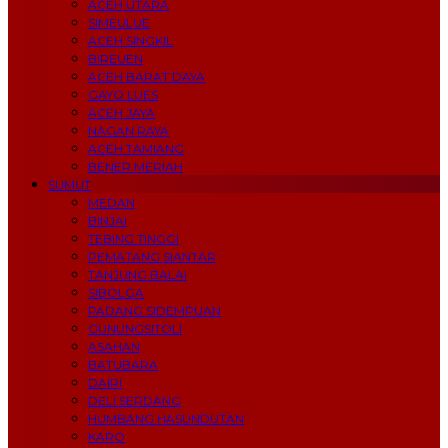
ACEH UTARA
SIMEULUE
ACEH SINGKIL
BIREUEN
ACEH BARAT DAYA
GAYO LUES
ACEH JAYA
NAGAN RAYA
ACEH TAMIANG
BENER MERIAH
SUMUT
MEDAN
BINJAI
TEBING TINGGI
PEMATANG SIANTAR
TANJUNG BALAI
SIBOLGA
PADANG SIDEMPUAN
GUNUNGSITOLI
ASAHAN
BATUBARA
DAIRI
DELI SERDANG
HUMBANG HASUNDUTAN
KARO