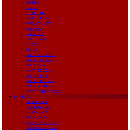
CIREBON
GARUT
KUNINGAN
MAJALENGKA
PURWAKARTA
SUBANG
SUKABUMI
SUMEDANG
DEPOK
CIMAHI
KOTA BANDUNG
KOTA BANJAR
KOTA BEKASI
KOTA BOGOR
KOTA CIMAHI
KOTA CIREBON
KOTA SUKABUMI
KOTA TASIKMALAYA
LAINNYA
PENDIDIKAN
LINGKUNGAN
PARIWISATA
HUMANIORA
SOSIAL & BUDAYA
EKONOMI & BISNIS