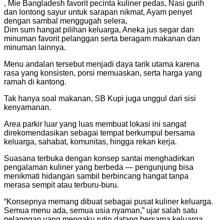
, Mie Bangladesh favorit pecinta kuliner pedas, Nasi gurih
dan lontong sayur untuk sarapan nikmat, Ayam penyet
dengan sambal menggugah selera,
Dim sum hangat pilihan keluarga, Aneka jus segar dan
minuman favorit pelanggan serta beragam makanan dan
minuman lainnya.
Menu andalan tersebut menjadi daya tarik utama karena
rasa yang konsisten, porsi memuaskan, serta harga yang
ramah di kantong.
Tak hanya soal makanan, SB Kupi juga unggul dari sisi
kenyamanan.
Area parkir luar yang luas membuat lokasi ini sangat
direkomendasikan sebagai tempat berkumpul bersama
keluarga, sahabat, komunitas, hingga rekan kerja.
Suasana terbuka dengan konsep santai menghadirkan
pengalaman kuliner yang berbeda — pengunjung bisa
menikmati hidangan sambil berbincang hangat tanpa
merasa sempit atau terburu-buru.
“Konsepnya memang dibuat sebagai pusat kuliner keluarga.
Semua menu ada, semua usia nyaman,” ujar salah satu
pelanggan yang mengaku rutin datang bersama keluarga.