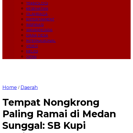
TEKNOLOGI
KESEHATAN
OLAHRAGA
ENTERTAIMENT
INSPIRASI
WAWANCARA
DANA DESA
INTERNASIONAL
VIDEO
RELIGI
OPINI
Home
Daerah
/
Tempat Nongkrong
Paling Ramai di Medan
Sunggal: SB Kupi