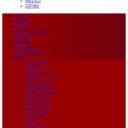
RELIGI
OPINI
HOME
NASIONAL
POLITIK
HUKUM & KRIMINAL
KORUPSI
DAERAH
PERISTIWA
JABODETABEK
ACEH
BANDA ACEH
SABANG
LHOKSEUMAWE
LANGSA
SUBULUSSALAM
ACEH SELATAN
ACEH TENGGARA
ACEH TIMUR
ACEH TENGAH
ACEH BARAT
ACEH BESAR
PIDIE
PIDIE JAYA