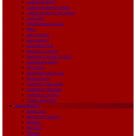
LABUHAN BATU
LABUHAN BATU UTARA
LABUHAN BATU SELATAN
LANGKAT
MANDAILING NATAL
NIAS
NIAS UTARA
NIAS BARAT
NIAS SELATAN
PADANG LAWAS
PADANG LAWAS UTARA
PAKPAK BHARAT
SAMOSIR
SERDANG BEDAGAI
SIMALUGUN
TAPANULI SELATAN
TAPANULI TENGAH
TAPANULI UTARA
TOBA SAMOSIR
JAWA BARAT
BANDUNG
BANDUNG BARAT
BEKASI
BOGOR
CIAMIS