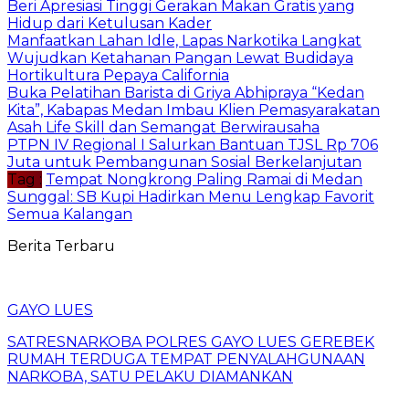
Beri Apresiasi Tinggi Gerakan Makan Gratis yang
Hidup dari Ketulusan Kader
Manfaatkan Lahan Idle, Lapas Narkotika Langkat
Wujudkan Ketahanan Pangan Lewat Budidaya
Hortikultura Pepaya California
Buka Pelatihan Barista di Griya Abhipraya “Kedan
Kita”, Kabapas Medan Imbau Klien Pemasyarakatan
Asah Life Skill dan Semangat Berwirausaha
PTPN IV Regional I Salurkan Bantuan TJSL Rp 706
Juta untuk Pembangunan Sosial Berkelanjutan
Tag :
Tempat Nongkrong Paling Ramai di Medan
Sunggal: SB Kupi Hadirkan Menu Lengkap Favorit
Semua Kalangan
Berita Terbaru
GAYO LUES
SATRESNARKOBA POLRES GAYO LUES GEREBEK
RUMAH TERDUGA TEMPAT PENYALAHGUNAAN
NARKOBA, SATU PELAKU DIAMANKAN