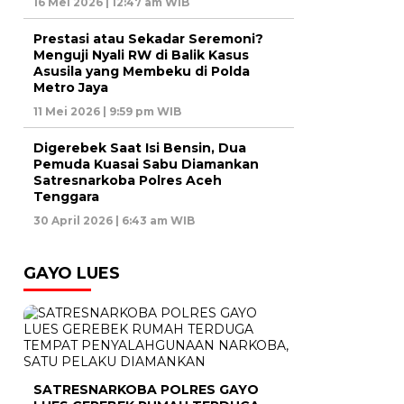
16 Mei 2026 | 12:47 am WIB
Prestasi atau Sekadar Seremoni?
Menguji Nyali RW di Balik Kasus
Asusila yang Membeku di Polda
Metro Jaya
11 Mei 2026 | 9:59 pm WIB
Digerebek Saat Isi Bensin, Dua
Pemuda Kuasai Sabu Diamankan
Satresnarkoba Polres Aceh
Tenggara
30 April 2026 | 6:43 am WIB
GAYO LUES
SATRESNARKOBA POLRES GAYO