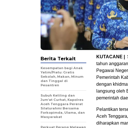
KUTACANE |
Berita Terkait
tahun anggaran
Kesempatan bagi Anak
Pegawai Negeri
Yatim/Piatu: Gratis
Sekolah, Makan, Minum
Pemerintah Kab
dan Tinggal di
dengan khidmat
Pesantren
langsung oleh B
Subuh Keliling dan
pemerintah dae
Jum’at Curhat, Kapolres
Aceh Tenggara Pererat
Silaturahmi Bersama
Pelantikan ters
Forkopimda, Ulama, dan
Aceh Tenggara,
Masyarakat
diharapkan mam
Perkuat Perang Melawan