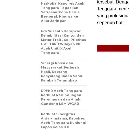
tersebut. Deng
Narkoba, Kapolres Aceh
Tenggara Tegaskan
Tenggara meneg
Satresnarkoba Harus
yang profesiona
Bergerak Hingga ke
Akar Jaringan
sepenuh hati.
Edi Susanto Harapkan
Rehabilitasi Kantor dan
Motor Trail Jadi Prioritas
UPTD KPH Wilayah VIII
Aceh Unit IX Aceh
Tenggara
Sinergi Polisi dan
Masyarakat Berbuah
Hasil, Seorang
Penyalahgunaan Sabu
Kembali Terungkap
DPPKB Aceh Tenggara
Perkuat Perlindungan
Perempuan dan Anak,
Gandeng LSM WGAB
Perkuat Sinergitas
Antar-Instansi, Kapolres
Aceh Tenggara Kunjungi
Lapas Kelas II B