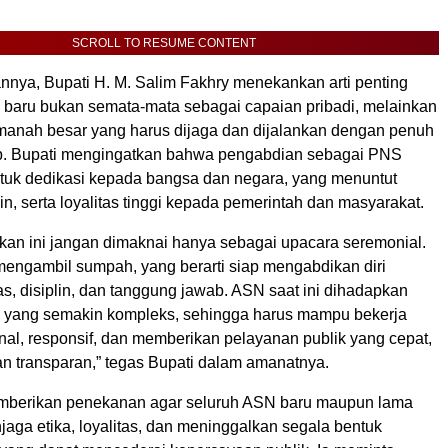
SCROLL TO RESUME CONTENT
nya, Bupati H. M. Salim Fakhry menekankan arti penting
 baru bukan semata-mata sebagai capaian pribadi, melainkan
manah besar yang harus dijaga dan dijalankan dengan penuh
b. Bupati mengingatkan bahwa pengabdian sebagai PNS
uk dedikasi kepada bangsa dan negara, yang menuntut
plin, serta loyalitas tinggi kepada pemerintah dan masyarakat.
kan ini jangan dimaknai hanya sebagai upacara seremonial.
mengambil sumpah, yang berarti siap mengabdikan diri
as, disiplin, dan tanggung jawab. ASN saat ini dihadapkan
 yang semakin kompleks, sehingga harus mampu bekerja
nal, responsif, dan memberikan pelayanan publik yang cepat,
an transparan,” tegas Bupati dalam amanatnya.
emberikan penekanan agar seluruh ASN baru maupun lama
aga etika, loyalitas, dan meninggalkan segala bentuk