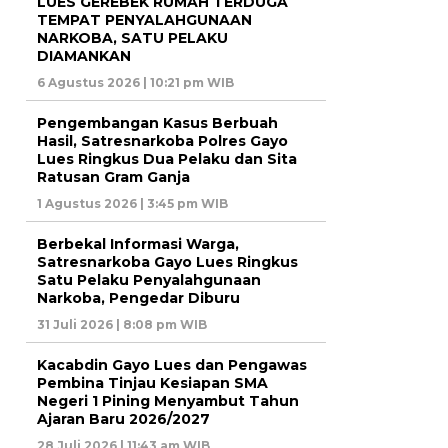
LUES GEREBEK RUMAH TERDUGA
TEMPAT PENYALAHGUNAAN
NARKOBA, SATU PELAKU
DIAMANKAN
6 Agustus 2026 | 10:21 pm WIB
Pengembangan Kasus Berbuah
Hasil, Satresnarkoba Polres Gayo
Lues Ringkus Dua Pelaku dan Sita
Ratusan Gram Ganja
1 Agustus 2026 | 3:45 pm WIB
Berbekal Informasi Warga,
Satresnarkoba Gayo Lues Ringkus
Satu Pelaku Penyalahgunaan
Narkoba, Pengedar Diburu
31 Juli 2026 | 8:08 pm WIB
Kacabdin Gayo Lues dan Pengawas
Pembina Tinjau Kesiapan SMA
Negeri 1 Pining Menyambut Tahun
Ajaran Baru 2026/2027
28 Juli 2026 | 11:43 am WIB