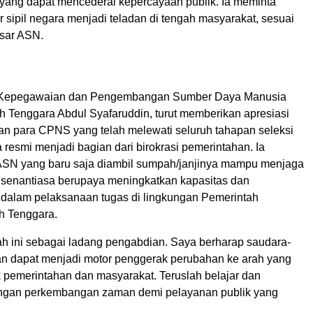
ang dapat mencederai kepercayaan publik. Ia meminta
r sipil negara menjadi teladan di tengah masyarakat, sesuai
asar ASN.
 Kepegawaian dan Pengembangan Sumber Daya Manusia
Tenggara Abdul Syafaruddin, turut memberikan apresiasi
lan para CPNS yang telah melewati seluruh tahapan seleksi
 resmi menjadi bagian dari birokrasi pemerintahan. Ia
ASN yang baru saja diambil sumpah/janjinya mampu menjaga
ta senantiasa berupaya meningkatkan kapasitas dan
i dalam pelaksanaan tugas di lingkungan Pemerintah
h Tenggara.
h ini sebagai ladang pengabdian. Saya berharap saudara-
an dapat menjadi motor penggerak perubahan ke arah yang
k pemerintahan dan masyarakat. Teruslah belajar dan
engan perkembangan zaman demi pelayanan publik yang