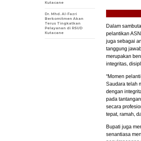
Kutacane
Dr. Mhd. Al-Fazri
Berkomitmen Akan
Terus Tingkatkan
Dalam sambutan
Pelayanan di RSUD
Kutacane
pelantikan ASN
juga sebagai a
tanggung jawa
merupakan bent
integritas, disi
“Momen pelanti
Saudara telah 
dengan integrit
pada tantangan
secara profesio
tepat, ramah, d
Bupati juga m
senantiasa menj