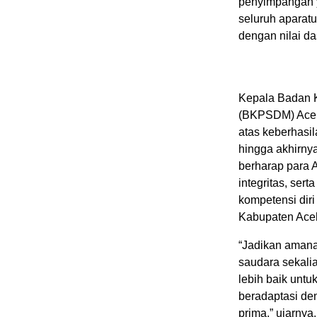
penyimpangan y
seluruh aparatu
dengan nilai d
Kepala Badan
(BKPSDM) Aceh 
atas keberhasi
hingga akhirnya
berharap para 
integritas, ser
kompetensi dir
Kabupaten Ace
“Jadikan amana
saudara sekali
lebih baik untu
beradaptasi d
prima,” ujarnya.