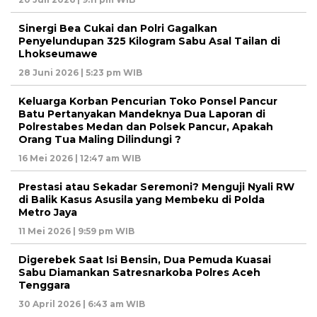
Sinergi Bea Cukai dan Polri Gagalkan
Penyelundupan 325 Kilogram Sabu Asal Tailan di
Lhokseumawe
28 Juni 2026 | 5:23 pm WIB
Keluarga Korban Pencurian Toko Ponsel Pancur
Batu Pertanyakan Mandeknya Dua Laporan di
Polrestabes Medan dan Polsek Pancur, Apakah
Orang Tua Maling Dilindungi ?
16 Mei 2026 | 12:47 am WIB
Prestasi atau Sekadar Seremoni? Menguji Nyali RW
di Balik Kasus Asusila yang Membeku di Polda
Metro Jaya
11 Mei 2026 | 9:59 pm WIB
Digerebek Saat Isi Bensin, Dua Pemuda Kuasai
Sabu Diamankan Satresnarkoba Polres Aceh
Tenggara
30 April 2026 | 6:43 am WIB