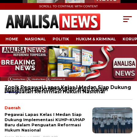
SCROLL TO CONTINUE WITH CONTENT
HOME
NASIONAL
POLITIK
HUKUM & KRIMINAL
KORUP
Topik
Pegawai Lapas Kelas I Medan Siap Dukung
Implementasi KUHP–KUHAP Baru Dalam
Penguatan Reformasi Hukum Nasional
Daerah
Pegawai Lapas Kelas I Medan Siap
Dukung Implementasi KUHP–KUHAP
Baru dalam Penguatan Reformasi
Hukum Nasional