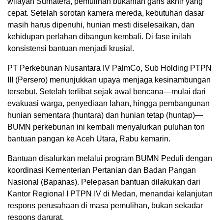
wilayah Sumatera, pemulihan bukanlah garis akhir yang
cepat. Setelah sorotan kamera mereda, kebutuhan dasar
masih harus dipenuhi, hunian mesti diselesaikan, dan
kehidupan perlahan dibangun kembali. Di fase inilah
konsistensi bantuan menjadi krusial.
PT Perkebunan Nusantara IV PalmCo, Sub Holding PTPN
III (Persero) menunjukkan upaya menjaga kesinambungan
tersebut. Setelah terlibat sejak awal bencana—mulai dari
evakuasi warga, penyediaan lahan, hingga pembangunan
hunian sementara (huntara) dan hunian tetap (huntap)—
BUMN perkebunan ini kembali menyalurkan puluhan ton
bantuan pangan ke Aceh Utara, Rabu kemarin.
Bantuan disalurkan melalui program BUMN Peduli dengan
koordinasi Kementerian Pertanian dan Badan Pangan
Nasional (Bapanas). Pelepasan bantuan dilakukan dari
Kantor Regional I PTPN IV di Medan, menandai kelanjutan
respons perusahaan di masa pemulihan, bukan sekadar
respons darurat.