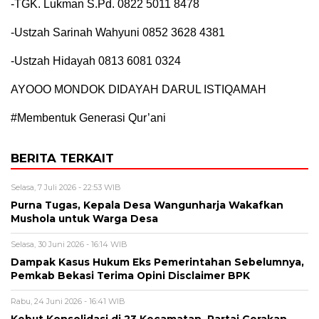
-TGK. Lukman S.Pd. 0822 5011 8478
-Ustzah Sarinah Wahyuni 0852 3628 4381
-Ustzah Hidayah 0813 6081 0324
AYOOO MONDOK DIDAYAH DARUL ISTIQAMAH
#Membentuk Generasi Qur’ani
BERITA TERKAIT
Selasa, 7 Juli 2026 - 22:53 WIB
Purna Tugas, Kepala Desa Wangunharja Wakafkan
Mushola untuk Warga Desa
Selasa, 30 Juni 2026 - 16:14 WIB
Dampak Kasus Hukum Eks Pemerintahan Sebelumnya,
Pemkab Bekasi Terima Opini Disclaimer BPK
Rabu, 24 Juni 2026 - 16:41 WIB
Kebut Konsolidasi di 23 Kecamatan, Partai Gerakan