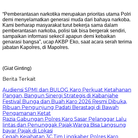
“Pemberantasan narkotika merupakan prioritas utama Polri
demi menyelamatkan generasi muda dari bahaya narkoba.
Kami berharap masyarakat turut bekerja sama dalam
pemberantasan narkoba, polisi tak bisa bergerak sendiri,
sampaikan informasi sekecil apapun demi kebaikan
genarasi bangsa”, ucap AKBP Eko, saat acara serah terima
jabatan Kapolres, di Mapolres.
(Giat Ginting)
Berita Terkait
Audiensi SPMI dan BULOG Karo Perkuat Ketahanan
Pangan, Bangun Sinergi Strategis di Kabanjahe
Festival Bunga dan Buah Karo 2026 Resmi Dibuka,
Ribuan Pengunjung Padati Berastagi di Bawah
Pengamanan Ketat
Razia Gabungan Polres Karo Sasar Pelanggar Lalu
lintas dan Penunggak Pajak,Warga Bisa Langsung
bayar Pajak di Lokasi
Cegah Kejahatan 3C,Tim Lingkaber Polres Karo