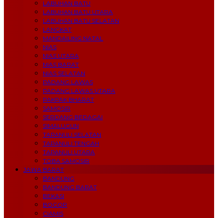
LABUHAN BATU
LABUHAN BATU UTARA
LABUHAN BATU SELATAN
LANGKAT
MANDAILING NATAL
NIAS
NIAS UTARA
NIAS BARAT
NIAS SELATAN
PADANG LAWAS
PADANG LAWAS UTARA
PAKPAK BHARAT
SAMOSIR
SERDANG BEDAGAI
SIMALUGUN
TAPANULI SELATAN
TAPANULI TENGAH
TAPANULI UTARA
TOBA SAMOSIR
JAWA BARAT
BANDUNG
BANDUNG BARAT
BEKASI
BOGOR
CIAMIS