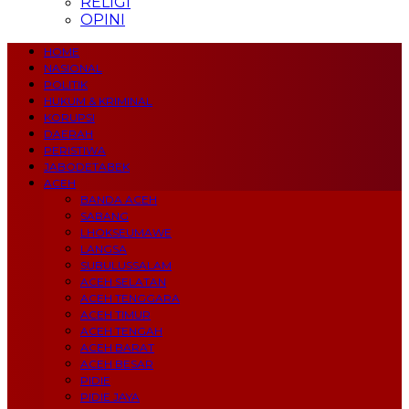
RELIGI
OPINI
HOME
NASIONAL
POLITIK
HUKUM & KRIMINAL
KORUPSI
DAERAH
PERISTIWA
JABODETABEK
ACEH
BANDA ACEH
SABANG
LHOKSEUMAWE
LANGSA
SUBULUSSALAM
ACEH SELATAN
ACEH TENGGARA
ACEH TIMUR
ACEH TENGAH
ACEH BARAT
ACEH BESAR
PIDIE
PIDIE JAYA