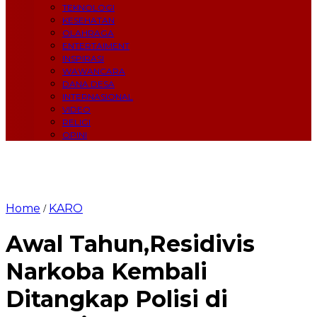
TEKNOLOGI
KESEHATAN
OLAHRAGA
ENTERTAIMENT
INSPIRASI
WAWANCARA
DANA DESA
INTERNASIONAL
VIDEO
RELIGI
OPINI
Home
KARO
/
Awal Tahun,Residivis
Narkoba Kembali
Ditangkap Polisi di