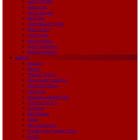
ACEH UTARA
SIMEULUE
ACEH SINGKIL
BIREUEN
ACEH BARAT DAYA
GAYO LUES
ACEH JAYA
NAGAN RAYA
ACEH TAMIANG
BENER MERIAH
SUMUT
MEDAN
BINJAI
TEBING TINGGI
PEMATANG SIANTAR
TANJUNG BALAI
SIBOLGA
PADANG SIDEMPUAN
GUNUNGSITOLI
ASAHAN
BATUBARA
DAIRI
DELI SERDANG
HUMBANG HASUNDUTAN
KARO