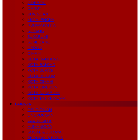
CIREBON
GARUT
KUNINGAN
MAJALENGKA
PURWAKARTA
SUBANG
SUKABUMI
SUMEDANG
DEPOK
CIMAHI
KOTA BANDUNG
KOTA BANJAR
KOTA BEKASI
KOTA BOGOR
KOTA CIMAHI
KOTA CIREBON
KOTA SUKABUMI
KOTA TASIKMALAYA
LAINNYA
PENDIDIKAN
LINGKUNGAN
PARIWISATA
HUMANIORA
SOSIAL & BUDAYA
EKONOMI & BISNIS