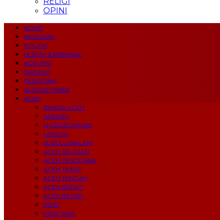
RELIGI
OPINI
HOME
NASIONAL
POLITIK
HUKUM & KRIMINAL
KORUPSI
DAERAH
PERISTIWA
JABODETABEK
ACEH
BANDA ACEH
SABANG
LHOKSEUMAWE
LANGSA
SUBULUSSALAM
ACEH SELATAN
ACEH TENGGARA
ACEH TIMUR
ACEH TENGAH
ACEH BARAT
ACEH BESAR
PIDIE
PIDIE JAYA