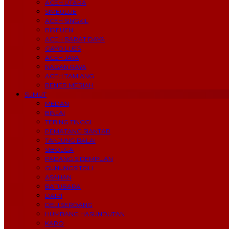
ACEH UTARA
SIMEULUE
ACEH SINGKIL
BIREUEN
ACEH BARAT DAYA
GAYO LUES
ACEH JAYA
NAGAN RAYA
ACEH TAMIANG
BENER MERIAH
SUMUT
MEDAN
BINJAI
TEBING TINGGI
PEMATANG SIANTAR
TANJUNG BALAI
SIBOLGA
PADANG SIDEMPUAN
GUNUNGSITOLI
ASAHAN
BATUBARA
DAIRI
DELI SERDANG
HUMBANG HASUNDUTAN
KARO