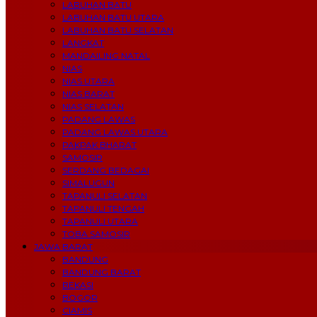
LABUHAN BATU
LABUHAN BATU UTARA
LABUHAN BATU SELATAN
LANGKAT
MANDAILING NATAL
NIAS
NIAS UTARA
NIAS BARAT
NIAS SELATAN
PADANG LAWAS
PADANG LAWAS UTARA
PAKPAK BHARAT
SAMOSIR
SERDANG BEDAGAI
SIMALUGUN
TAPANULI SELATAN
TAPANULI TENGAH
TAPANULI UTARA
TOBA SAMOSIR
JAWA BARAT
BANDUNG
BANDUNG BARAT
BEKASI
BOGOR
CIAMIS