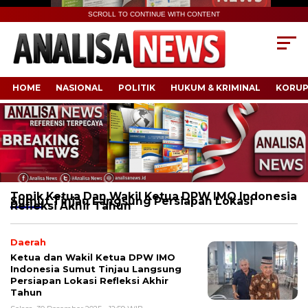
SCROLL TO CONTINUE WITH CONTENT
HOME
NASIONAL
POLITIK
HUKUM & KRIMINAL
KORUP
Topik
Ketua Dan Wakil Ketua DPW IMO Indonesia
Sumut Tinjau Langsung Persiapan Lokasi
Refleksi Akhir Tahun
Daerah
Ketua dan Wakil Ketua DPW IMO
Indonesia Sumut Tinjau Langsung
Persiapan Lokasi Refleksi Akhir
Tahun