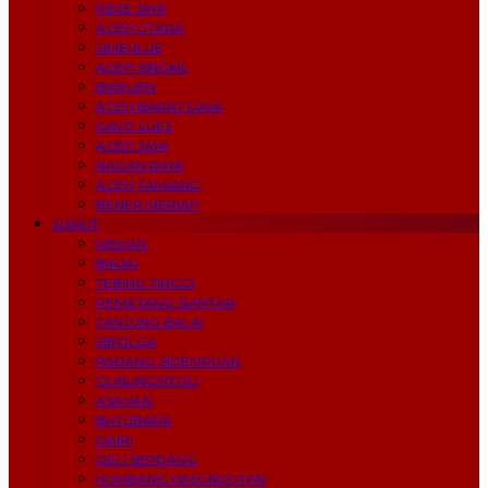
PIDIE JAYA
ACEH UTARA
SIMEULUE
ACEH SINGKIL
BIREUEN
ACEH BARAT DAYA
GAYO LUES
ACEH JAYA
NAGAN RAYA
ACEH TAMIANG
BENER MERIAH
SUMUT
MEDAN
BINJAI
TEBING TINGGI
PEMATANG SIANTAR
TANJUNG BALAI
SIBOLGA
PADANG SIDEMPUAN
GUNUNGSITOLI
ASAHAN
BATUBARA
DAIRI
DELI SERDANG
HUMBANG HASUNDUTAN