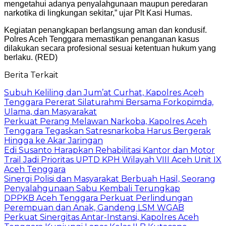
mengetahui adanya penyalahgunaan maupun peredaran
narkotika di lingkungan sekitar,” ujar Plt Kasi Humas.
Kegiatan penangkapan berlangsung aman dan kondusif.
Polres Aceh Tenggara memastikan penanganan kasus
dilakukan secara profesional sesuai ketentuan hukum yang
berlaku. (RED)
Berita Terkait
Subuh Keliling dan Jum’at Curhat, Kapolres Aceh
Tenggara Pererat Silaturahmi Bersama Forkopimda,
Ulama, dan Masyarakat
Perkuat Perang Melawan Narkoba, Kapolres Aceh
Tenggara Tegaskan Satresnarkoba Harus Bergerak
Hingga ke Akar Jaringan
Edi Susanto Harapkan Rehabilitasi Kantor dan Motor
Trail Jadi Prioritas UPTD KPH Wilayah VIII Aceh Unit IX
Aceh Tenggara
Sinergi Polisi dan Masyarakat Berbuah Hasil, Seorang
Penyalahgunaan Sabu Kembali Terungkap
DPPKB Aceh Tenggara Perkuat Perlindungan
Perempuan dan Anak, Gandeng LSM WGAB
Perkuat Sinergitas Antar-Instansi, Kapolres Aceh