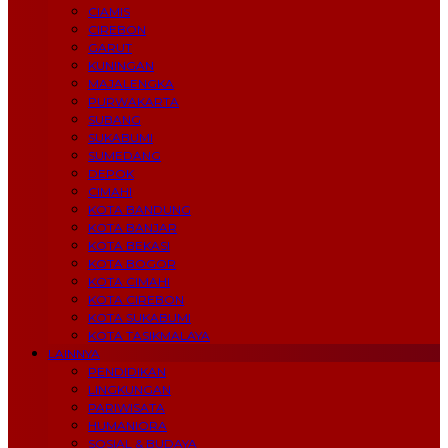
CIAMIS
CIREBON
GARUT
KUNINGAN
MAJALENGKA
PURWAKARTA
SUBANG
SUKABUMI
SUMEDANG
DEPOK
CIMAHI
KOTA BANDUNG
KOTA BANJAR
KOTA BEKASI
KOTA BOGOR
KOTA CIMAHI
KOTA CIREBON
KOTA SUKABUMI
KOTA TASIKMALAYA
LAINNYA
PENDIDIKAN
LINGKUNGAN
PARIWISATA
HUMANIORA
SOSIAL & BUDAYA