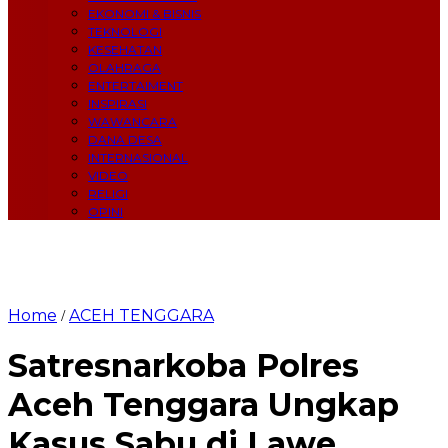
EKONOMI & BISNIS
TEKNOLOGI
KESEHATAN
OLAHRAGA
ENTERTAIMENT
INSPIRASI
WAWANCARA
DANA DESA
INTERNASIONAL
VIDEO
RELIGI
OPINI
Home
ACEH TENGGARA
/
Satresnarkoba Polres
Aceh Tenggara Ungkap
Kasus Sabu di Lawe