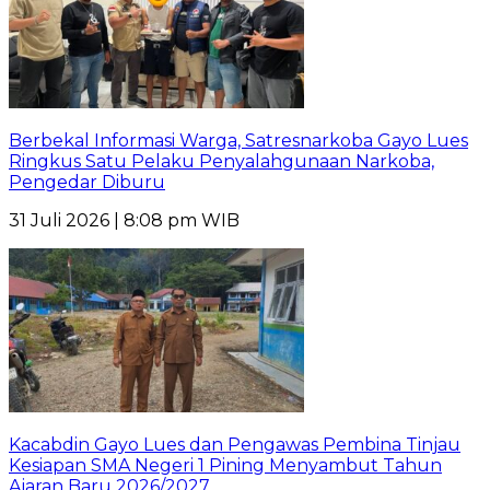
Berbekal Informasi Warga, Satresnarkoba Gayo Lues
Ringkus Satu Pelaku Penyalahgunaan Narkoba,
Pengedar Diburu
31 Juli 2026 | 8:08 pm WIB
Kacabdin Gayo Lues dan Pengawas Pembina Tinjau
Kesiapan SMA Negeri 1 Pining Menyambut Tahun
Ajaran Baru 2026/2027