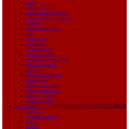
KARO
LABUHAN BATU
LABUHAN BATU UTARA
LABUHAN BATU SELATAN
LANGKAT
MANDAILING NATAL
NIAS
NIAS UTARA
NIAS BARAT
NIAS SELATAN
PADANG LAWAS
PADANG LAWAS UTARA
PAKPAK BHARAT
SAMOSIR
SERDANG BEDAGAI
SIMALUGUN
TAPANULI SELATAN
TAPANULI TENGAH
TAPANULI UTARA
TOBA SAMOSIR
JAWA BARAT
BANDUNG
BANDUNG BARAT
BEKASI
BOGOR