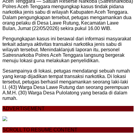
Aceh Tenggara — Satuan Reserse Narkoba (Satresnarkoba)
Polres Aceh Tenggara mengungkap kasus tindak pidana
narkotika jenis sabu di wilayah Kabupaten Aceh Tenggara.
Dalam pengungkapan tersebut, petugas mengamankan dua
orang pelaku di Desa Lawe Rutung, Kecamatan Lawe
Bulan, Jumat (22/05/2026) sekira pukul 16.00 WIB.
Pengungkapan kasus ini berawal dari informasi masyarakat
terkait adanya aktivitas transaksi narkotika jenis sabu di
wilayah tersebut. Menindaklanjuti laporan itu, personel
Satresnarkoba Polres Aceh Tenggara langsung bergerak
menuju lokasi guna melakukan penyelidikan.
Sesampainya di lokasi, petugas mendatangi sebuah rumah
yang kerap dijadikan tempat transaksi narkotika. Di lokasi
tersebut, petugas berhasil mengamankan seorang laki-laki
I.I. (43) Warga Desa Lawe Rutung dan seorang perempuan
A.M.H. (30) Warga Desa Pulolatong yang berada di dalam
rumah.
ADVERTISEMENT
SCROLL TO RESUME CONTENT