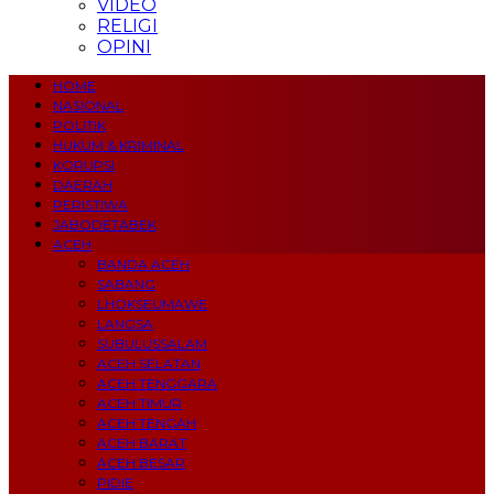
VIDEO
RELIGI
OPINI
HOME
NASIONAL
POLITIK
HUKUM & KRIMINAL
KORUPSI
DAERAH
PERISTIWA
JABODETABEK
ACEH
BANDA ACEH
SABANG
LHOKSEUMAWE
LANGSA
SUBULUSSALAM
ACEH SELATAN
ACEH TENGGARA
ACEH TIMUR
ACEH TENGAH
ACEH BARAT
ACEH BESAR
PIDIE