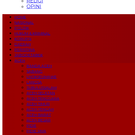
RELIGI
OPINI
HOME
NASIONAL
POLITIK
HUKUM & KRIMINAL
KORUPSI
DAERAH
PERISTIWA
JABODETABEK
ACEH
BANDA ACEH
SABANG
LHOKSEUMAWE
LANGSA
SUBULUSSALAM
ACEH SELATAN
ACEH TENGGARA
ACEH TIMUR
ACEH TENGAH
ACEH BARAT
ACEH BESAR
PIDIE
PIDIE JAYA