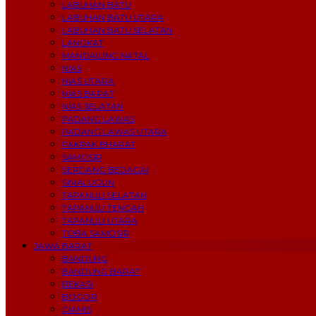
LABUHAN BATU
LABUHAN BATU UTARA
LABUHAN BATU SELATAN
LANGKAT
MANDAILING NATAL
NIAS
NIAS UTARA
NIAS BARAT
NIAS SELATAN
PADANG LAWAS
PADANG LAWAS UTARA
PAKPAK BHARAT
SAMOSIR
SERDANG BEDAGAI
SIMALUGUN
TAPANULI SELATAN
TAPANULI TENGAH
TAPANULI UTARA
TOBA SAMOSIR
JAWA BARAT
BANDUNG
BANDUNG BARAT
BEKASI
BOGOR
CIAMIS