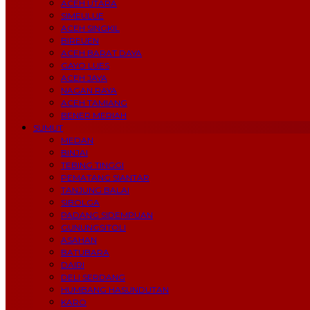
ACEH UTARA
SIMEULUE
ACEH SINGKIL
BIREUEN
ACEH BARAT DAYA
GAYO LUES
ACEH JAYA
NAGAN RAYA
ACEH TAMIANG
BENER MERIAH
SUMUT
MEDAN
BINJAI
TEBING TINGGI
PEMATANG SIANTAR
TANJUNG BALAI
SIBOLGA
PADANG SIDEMPUAN
GUNUNGSITOLI
ASAHAN
BATUBARA
DAIRI
DELI SERDANG
HUMBANG HASUNDUTAN
KARO