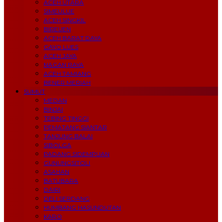
ACEH UTARA
SIMEULUE
ACEH SINGKIL
BIREUEN
ACEH BARAT DAYA
GAYO LUES
ACEH JAYA
NAGAN RAYA
ACEH TAMIANG
BENER MERIAH
SUMUT
MEDAN
BINJAI
TEBING TINGGI
PEMATANG SIANTAR
TANJUNG BALAI
SIBOLGA
PADANG SIDEMPUAN
GUNUNGSITOLI
ASAHAN
BATUBARA
DAIRI
DELI SERDANG
HUMBANG HASUNDUTAN
KARO