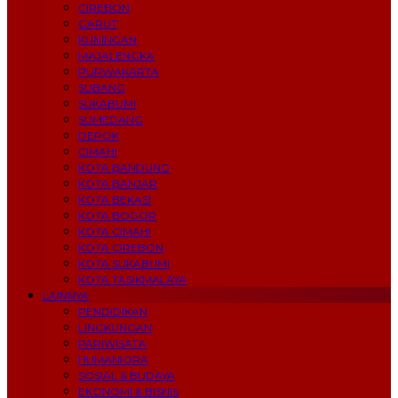
CIREBON
GARUT
KUNINGAN
MAJALENGKA
PURWAKARTA
SUBANG
SUKABUMI
SUMEDANG
DEPOK
CIMAHI
KOTA BANDUNG
KOTA BANJAR
KOTA BEKASI
KOTA BOGOR
KOTA CIMAHI
KOTA CIREBON
KOTA SUKABUMI
KOTA TASIKMALAYA
LAINNYA
PENDIDIKAN
LINGKUNGAN
PARIWISATA
HUMANIORA
SOSIAL & BUDAYA
EKONOMI & BISNIS