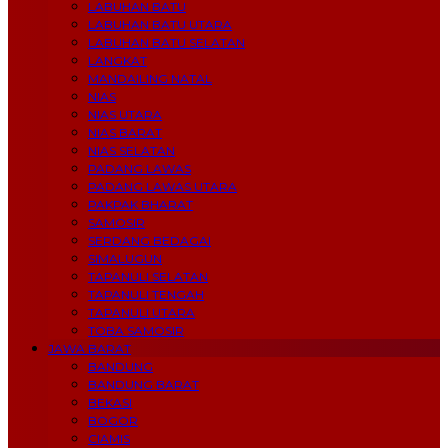
LABUHAN BATU
LABUHAN BATU UTARA
LABUHAN BATU SELATAN
LANGKAT
MANDAILING NATAL
NIAS
NIAS UTARA
NIAS BARAT
NIAS SELATAN
PADANG LAWAS
PADANG LAWAS UTARA
PAKPAK BHARAT
SAMOSIR
SERDANG BEDAGAI
SIMALUGUN
TAPANULI SELATAN
TAPANULI TENGAH
TAPANULI UTARA
TOBA SAMOSIR
JAWA BARAT
BANDUNG
BANDUNG BARAT
BEKASI
BOGOR
CIAMIS