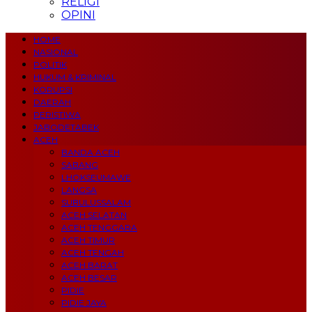
RELIGI
OPINI
HOME
NASIONAL
POLITIK
HUKUM & KRIMINAL
KORUPSI
DAERAH
PERISTIWA
JABODETABEK
ACEH
BANDA ACEH
SABANG
LHOKSEUMAWE
LANGSA
SUBULUSSALAM
ACEH SELATAN
ACEH TENGGARA
ACEH TIMUR
ACEH TENGAH
ACEH BARAT
ACEH BESAR
PIDIE
PIDIE JAYA