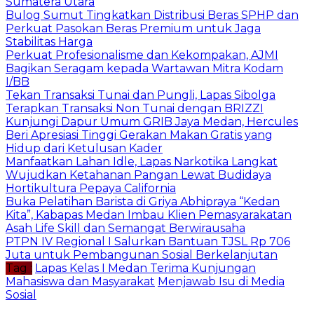
Sumatera Utara
Bulog Sumut Tingkatkan Distribusi Beras SPHP dan
Perkuat Pasokan Beras Premium untuk Jaga
Stabilitas Harga
Perkuat Profesionalisme dan Kekompakan, AJMI
Bagikan Seragam kepada Wartawan Mitra Kodam
I/BB
Tekan Transaksi Tunai dan Pungli, Lapas Sibolga
Terapkan Transaksi Non Tunai dengan BRIZZI
Kunjungi Dapur Umum GRIB Jaya Medan, Hercules
Beri Apresiasi Tinggi Gerakan Makan Gratis yang
Hidup dari Ketulusan Kader
Manfaatkan Lahan Idle, Lapas Narkotika Langkat
Wujudkan Ketahanan Pangan Lewat Budidaya
Hortikultura Pepaya California
Buka Pelatihan Barista di Griya Abhipraya “Kedan
Kita”, Kabapas Medan Imbau Klien Pemasyarakatan
Asah Life Skill dan Semangat Berwirausaha
PTPN IV Regional I Salurkan Bantuan TJSL Rp 706
Juta untuk Pembangunan Sosial Berkelanjutan
Tag :
Lapas Kelas I Medan Terima Kunjungan
Mahasiswa dan Masyarakat
Menjawab Isu di Media
Sosial