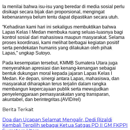
Ia menilai bahwa isu-isu yang beredar di media sosial perlu
disikapi secara bijak dan proporsional, mengingat
kebenarannya belum tentu dapat dipastikan secara utuh.
“Kehadiran kami hari ini sekaligus membuktikan bahwa
Lapas Kelas I Medan membuka ruang seluas-luasnya bagi
kontrol sosial dari mahasiswa maupun masyarakat. Selama
proses koordinasi, kami melihat berbagai kegiatan positif
serta pendekatan humanis yang dilakukan oleh pihak
Lapas,” ungkap Sutoyo.
Pada kesempatan tersebut, KMMB Sumatera Utara juga
menyerahkan apresiasi dan kenang-kenangan sebagai
bentuk dukungan moral kepada jajaran Lapas Kelas I
Medan. Ke depan, sinergi antara Lapas, mahasiswa, dan
masyarakat diharapkan terus terjalin dalam rangka
membangun kepercayaan publik serta mewujudkan
penyelenggaraan pemasyarakatan yang transparan,
akuntabel, dan berintegritas.(AVID/rel)
Berita Terkait
Doa dan Ucapan Selamat Mengalir, Dedi Rizaldi
Kembali Terpilih sebagai Ketua Satgas PD II GM FKPPI