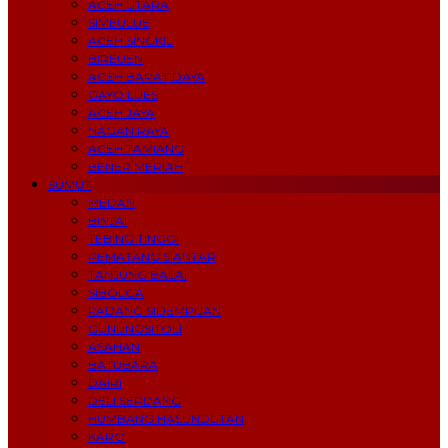
ACEH UTARA
SIMEULUE
ACEH SINGKIL
BIREUEN
ACEH BARAT DAYA
GAYO LUES
ACEH JAYA
NAGAN RAYA
ACEH TAMIANG
BENER MERIAH
SUMUT
MEDAN
BINJAI
TEBING TINGGI
PEMATANG SIANTAR
TANJUNG BALAI
SIBOLGA
PADANG SIDEMPUAN
GUNUNGSITOLI
ASAHAN
BATUBARA
DAIRI
DELI SERDANG
HUMBANG HASUNDUTAN
KARO