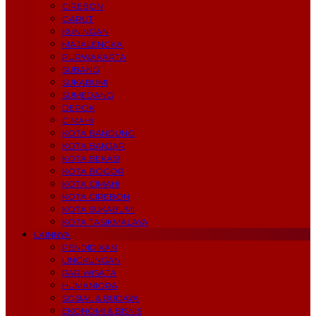
CIREBON
GARUT
KUNINGAN
MAJALENGKA
PURWAKARTA
SUBANG
SUKABUMI
SUMEDANG
DEPOK
CIMAHI
KOTA BANDUNG
KOTA BANJAR
KOTA BEKASI
KOTA BOGOR
KOTA CIMAHI
KOTA CIREBON
KOTA SUKABUMI
KOTA TASIKMALAYA
LAINNYA
PENDIDIKAN
LINGKUNGAN
PARIWISATA
HUMANIORA
SOSIAL & BUDAYA
EKONOMI & BISNIS