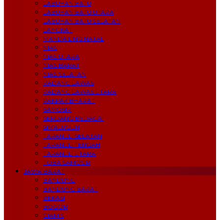
LABUHAN BATU
LABUHAN BATU UTARA
LABUHAN BATU SELATAN
LANGKAT
MANDAILING NATAL
NIAS
NIAS UTARA
NIAS BARAT
NIAS SELATAN
PADANG LAWAS
PADANG LAWAS UTARA
PAKPAK BHARAT
SAMOSIR
SERDANG BEDAGAI
SIMALUGUN
TAPANULI SELATAN
TAPANULI TENGAH
TAPANULI UTARA
TOBA SAMOSIR
JAWA BARAT
BANDUNG
BANDUNG BARAT
BEKASI
BOGOR
CIAMIS