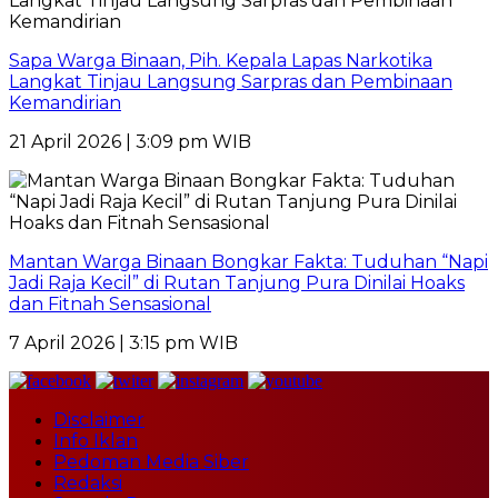
Sapa Warga Binaan, Pih. Kepala Lapas Narkotika
Langkat Tinjau Langsung Sarpras dan Pembinaan
Kemandirian
21 April 2026 | 3:09 pm WIB
Mantan Warga Binaan Bongkar Fakta: Tuduhan “Napi
Jadi Raja Kecil” di Rutan Tanjung Pura Dinilai Hoaks
dan Fitnah Sensasional
7 April 2026 | 3:15 pm WIB
Disclaimer
Info Iklan
Pedoman Media Siber
Redaksi