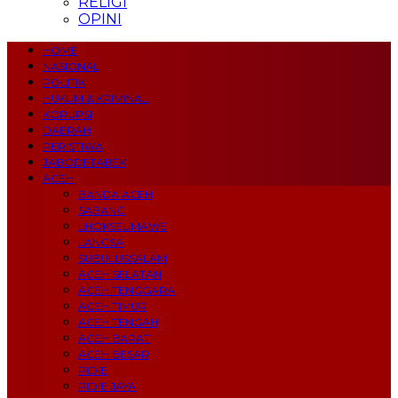
RELIGI
OPINI
HOME
NASIONAL
POLITIK
HUKUM & KRIMINAL
KORUPSI
DAERAH
PERISTIWA
JABODETABEK
ACEH
BANDA ACEH
SABANG
LHOKSEUMAWE
LANGSA
SUBULUSSALAM
ACEH SELATAN
ACEH TENGGARA
ACEH TIMUR
ACEH TENGAH
ACEH BARAT
ACEH BESAR
PIDIE
PIDIE JAYA