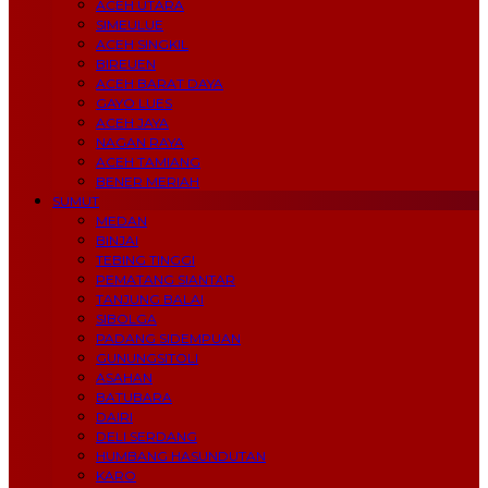
ACEH UTARA
SIMEULUE
ACEH SINGKIL
BIREUEN
ACEH BARAT DAYA
GAYO LUES
ACEH JAYA
NAGAN RAYA
ACEH TAMIANG
BENER MERIAH
SUMUT
MEDAN
BINJAI
TEBING TINGGI
PEMATANG SIANTAR
TANJUNG BALAI
SIBOLGA
PADANG SIDEMPUAN
GUNUNGSITOLI
ASAHAN
BATUBARA
DAIRI
DELI SERDANG
HUMBANG HASUNDUTAN
KARO