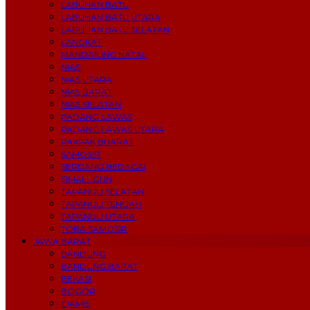
LABUHAN BATU
LABUHAN BATU UTARA
LABUHAN BATU SELATAN
LANGKAT
MANDAILING NATAL
NIAS
NIAS UTARA
NIAS BARAT
NIAS SELATAN
PADANG LAWAS
PADANG LAWAS UTARA
PAKPAK BHARAT
SAMOSIR
SERDANG BEDAGAI
SIMALUGUN
TAPANULI SELATAN
TAPANULI TENGAH
TAPANULI UTARA
TOBA SAMOSIR
JAWA BARAT
BANDUNG
BANDUNG BARAT
BEKASI
BOGOR
CIAMIS