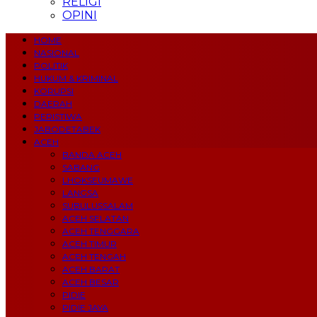
RELIGI
OPINI
HOME
NASIONAL
POLITIK
HUKUM & KRIMINAL
KORUPSI
DAERAH
PERISTIWA
JABODETABEK
ACEH
BANDA ACEH
SABANG
LHOKSEUMAWE
LANGSA
SUBULUSSALAM
ACEH SELATAN
ACEH TENGGARA
ACEH TIMUR
ACEH TENGAH
ACEH BARAT
ACEH BESAR
PIDIE
PIDIE JAYA