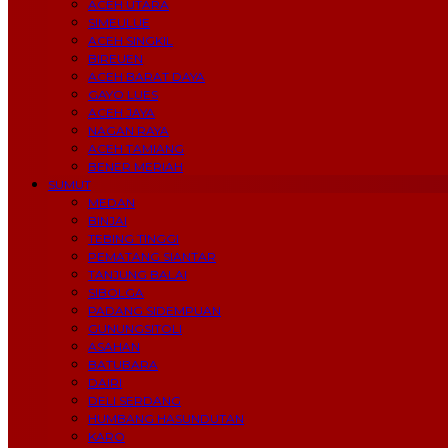
ACEH UTARA
SIMEULUE
ACEH SINGKIL
BIREUEN
ACEH BARAT DAYA
GAYO LUES
ACEH JAYA
NAGAN RAYA
ACEH TAMIANG
BENER MERIAH
SUMUT
MEDAN
BINJAI
TEBING TINGGI
PEMATANG SIANTAR
TANJUNG BALAI
SIBOLGA
PADANG SIDEMPUAN
GUNUNGSITOLI
ASAHAN
BATUBARA
DAIRI
DELI SERDANG
HUMBANG HASUNDUTAN
KARO