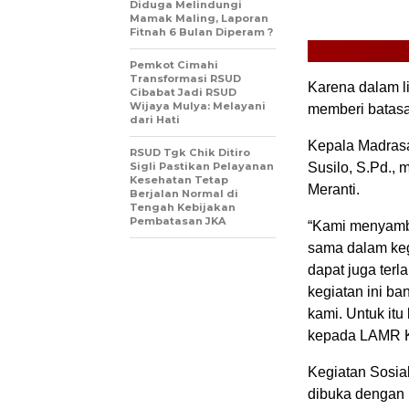
Diduga Melindungi
Mamak Maling, Laporan
Fitnah 6 Bulan Diperam ?
Pemkot Cimahi
Transformasi RSUD
Karena dalam l
Cibabat Jadi RSUD
Wijaya Mulya: Melayani
memberi batasa
dari Hati
Kepala Madrasa
RSUD Tgk Chik Ditiro
Sigli Pastikan Pelayanan
Susilo, S.Pd.,
Kesehatan Tetap
Meranti.
Berjalan Normal di
Tengah Kebijakan
Pembatasan JKA
“Kami menyambu
sama dalam keg
dapat juga terl
kegiatan ini ba
kami. Untuk it
kepada LAMR Ke
Kegiatan Sosia
dibuka dengan r