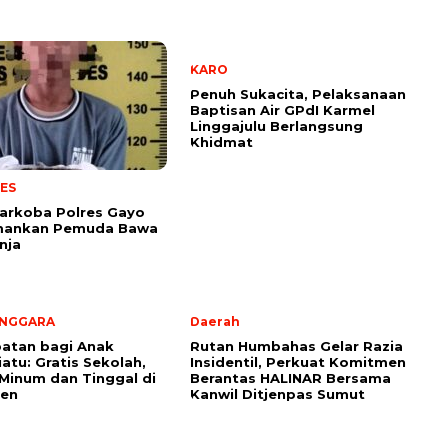
KARO
Penuh Sukacita, Pelaksanaan
Baptisan Air GPdI Karmel
Linggajulu Berlangsung
Khidmat
ES
arkoba Polres Gayo
mankan Pemuda Bawa
nja
ENGGARA
Daerah
atan bagi Anak
Rutan Humbahas Gelar Razia
iatu: Gratis Sekolah,
Insidentil, Perkuat Komitmen
Minum dan Tinggal di
Berantas HALINAR Bersama
ren
Kanwil Ditjenpas Sumut