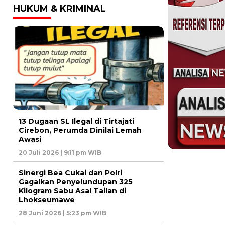
HUKUM & KRIMINAL
13 Dugaan SL Ilegal di Tirtajati
Cirebon, Perumda Dinilai Lemah
Awasi
20 Juli 2026 | 9:11 pm WIB
Sinergi Bea Cukai dan Polri
Gagalkan Penyelundupan 325
Kilogram Sabu Asal Tailan di
Lhokseumawe
28 Juni 2026 | 5:23 pm WIB