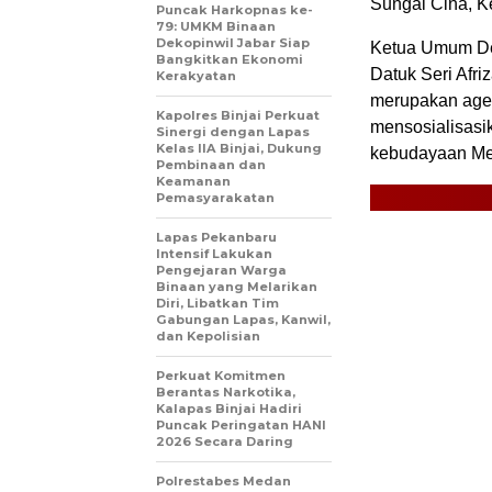
Sungai Cina, K
Puncak Harkopnas ke-
79: UMKM Binaan
Dekopinwil Jabar Siap
Ketua Umum De
Bangkitkan Ekonomi
Datuk Seri Afri
Kerakyatan
merupakan age
Kapolres Binjai Perkuat
mensosialisasi
Sinergi dengan Lapas
Kelas IIA Binjai, Dukung
kebudayaan Me
Pembinaan dan
Keamanan
Pemasyarakatan
Lapas Pekanbaru
Intensif Lakukan
Pengejaran Warga
Binaan yang Melarikan
Diri, Libatkan Tim
Gabungan Lapas, Kanwil,
dan Kepolisian
Perkuat Komitmen
Berantas Narkotika,
Kalapas Binjai Hadiri
Puncak Peringatan HANI
2026 Secara Daring
Polrestabes Medan