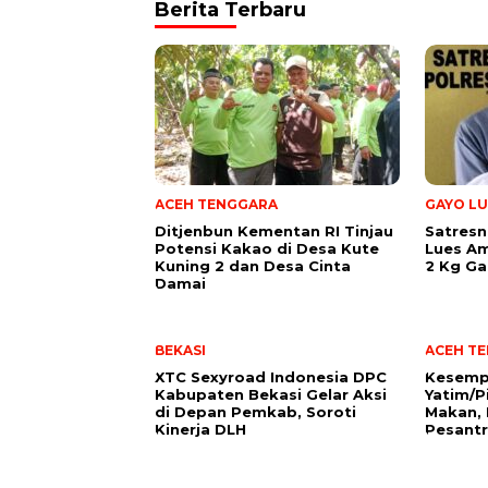
Berita Terbaru
ACEH TENGGARA
GAYO LU
Ditjenbun Kementan RI Tinjau
Satresn
Potensi Kakao di Desa Kute
Lues A
Kuning 2 dan Desa Cinta
2 Kg Ga
Damai
BEKASI
ACEH T
XTC Sexyroad Indonesia DPC
Kesemp
Kabupaten Bekasi Gelar Aksi
Yatim/P
di Depan Pemkab, Soroti
Makan, 
Kinerja DLH
Pesant