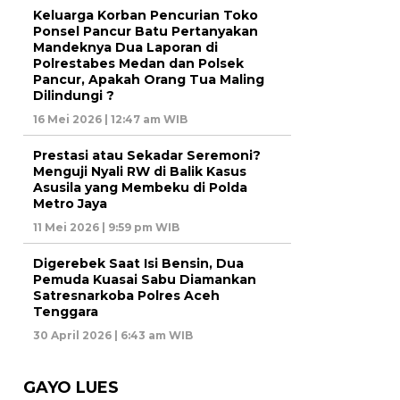
Keluarga Korban Pencurian Toko
Ponsel Pancur Batu Pertanyakan
Mandeknya Dua Laporan di
Polrestabes Medan dan Polsek
Pancur, Apakah Orang Tua Maling
Dilindungi ?
16 Mei 2026 | 12:47 am WIB
Prestasi atau Sekadar Seremoni?
Menguji Nyali RW di Balik Kasus
Asusila yang Membeku di Polda
Metro Jaya
11 Mei 2026 | 9:59 pm WIB
Digerebek Saat Isi Bensin, Dua
Pemuda Kuasai Sabu Diamankan
Satresnarkoba Polres Aceh
Tenggara
30 April 2026 | 6:43 am WIB
GAYO LUES