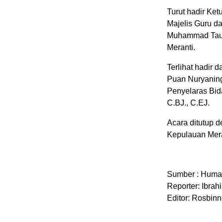
Turut hadir Ke
Majelis Guru d
Muhammad Taufi
Meranti.
Terlihat hadir 
Puan Nuryaning
Penyelaras Bid
C.BJ., C.EJ.
Acara ditutup 
Kepulauan Mera
Sumber : Huma
Reporter: Ibrah
Editor: Rosbinn