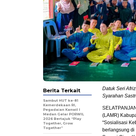
Datuk Seri Afri
Berita Terkait
Syarahan Sastr
Sambut HUT ke-81
Kemerdekaan RI,
SELATPANJANG-
Pegadaian Kanwil I
Medan Gelar PORWIL
(LAMR) Kabupa
2026 Bertajuk “Play
“Sosialisasi K
Together, Grow
Together”
berlangsung di