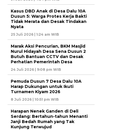
Kasus DBD Anak di Desa Dalu 10A
Dusun 5: Warga Protes Kerja Bakti
Tidak Merata dan Desak Tindakan
Nyata
25 Juli 2026 | 1:24 am WIB
Marak Aksi Pencurian, BKM Masjid
Nurul Hidayah Desa Sena Dusun 2
Butuh Bantuan CCTV dan Desak
Perhatian Pemerintah Desa
24 Juli 2026 | 9:08 pm WIB
Pemuda Dusun 7 Desa Dalu 10A
Harap Dukungan untuk Ikuti
Turnamen Kiyam 2026
8 Juli 2026 | 10:51 pm WIB
Harapan Nenek Ganden di Deli
Serdang: Bertahun-tahun Menanti
Janji Bedah Rumah yang Tak
Kunjung Terwujud