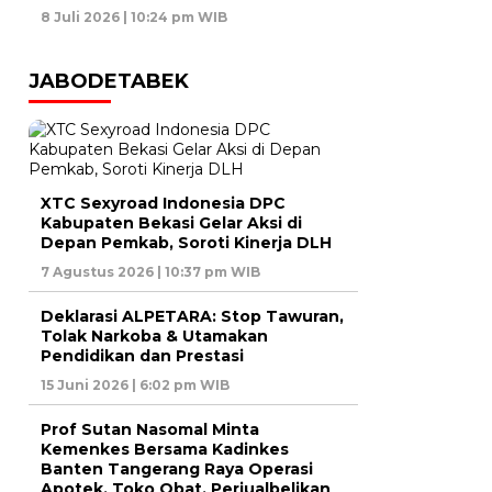
8 Juli 2026 | 10:24 pm WIB
JABODETABEK
XTC Sexyroad Indonesia DPC
Kabupaten Bekasi Gelar Aksi di
Depan Pemkab, Soroti Kinerja DLH
7 Agustus 2026 | 10:37 pm WIB
Deklarasi ALPETARA: Stop Tawuran,
Tolak Narkoba & Utamakan
Pendidikan dan Prestasi
15 Juni 2026 | 6:02 pm WIB
Prof Sutan Nasomal Minta
Kemenkes Bersama Kadinkes
Banten Tangerang Raya Operasi
Apotek, Toko Obat, Perjualbelikan