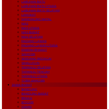
LABUHAN BATU
LABUHAN BATU UTARA
LABUHAN BATU SELATAN
LANGKAT
MANDAILING NATAL
NIAS
NIAS UTARA
NIAS BARAT
NIAS SELATAN
PADANG LAWAS
PADANG LAWAS UTARA
PAKPAK BHARAT
SAMOSIR
SERDANG BEDAGAI
SIMALUGUN
TAPANULI SELATAN
TAPANULI TENGAH
TAPANULI UTARA
TOBA SAMOSIR
JAWA BARAT
BANDUNG
BANDUNG BARAT
BEKASI
BOGOR
CIAMIS