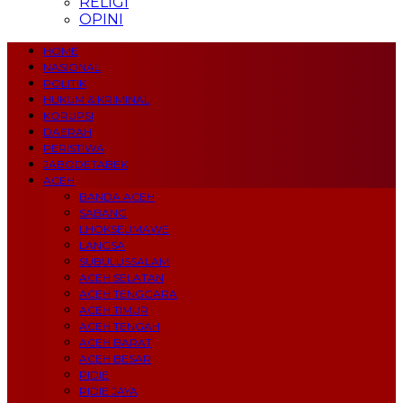
RELIGI
OPINI
HOME
NASIONAL
POLITIK
HUKUM & KRIMINAL
KORUPSI
DAERAH
PERISTIWA
JABODETABEK
ACEH
BANDA ACEH
SABANG
LHOKSEUMAWE
LANGSA
SUBULUSSALAM
ACEH SELATAN
ACEH TENGGARA
ACEH TIMUR
ACEH TENGAH
ACEH BARAT
ACEH BESAR
PIDIE
PIDIE JAYA