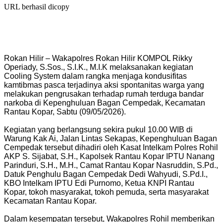
URL berhasil dicopy
Rokan Hilir – Wakapolres Rokan Hilir KOMPOL Rikky
Operiady, S.Sos., S.I.K., M.I.K melaksanakan kegiatan
Cooling System dalam rangka menjaga kondusifitas
kamtibmas pasca terjadinya aksi spontanitas warga yang
melakukan pengrusakan terhadap rumah terduga bandar
narkoba di Kepenghuluan Bagan Cempedak, Kecamatan
Rantau Kopar, Sabtu (09/05/2026).
Kegiatan yang berlangsung sekira pukul 10.00 WIB di
Warung Kak Ai, Jalan Lintas Sekapas, Kepenghuluan Bagan
Cempedak tersebut dihadiri oleh Kasat Intelkam Polres Rohil
AKP S. Sijabat, S.H., Kapolsek Rantau Kopar IPTU Nanang
Parinduri, S.H., M.H., Camat Rantau Kopar Nasruddin, S.Pd.,
Datuk Penghulu Bagan Cempedak Dedi Wahyudi, S.Pd.I.,
KBO Intelkam IPTU Edi Purnomo, Ketua KNPI Rantau
Kopar, tokoh masyarakat, tokoh pemuda, serta masyarakat
Kecamatan Rantau Kopar.
Dalam kesempatan tersebut, Wakapolres Rohil memberikan