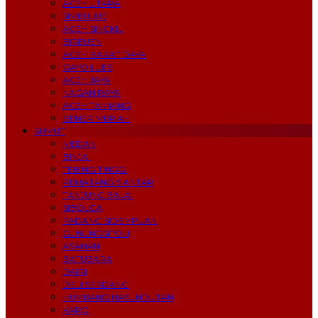
ACEH UTARA
SIMEULUE
ACEH SINGKIL
BIREUEN
ACEH BARAT DAYA
GAYO LUES
ACEH JAYA
NAGAN RAYA
ACEH TAMIANG
BENER MERIAH
SUMUT
MEDAN
BINJAI
TEBING TINGGI
PEMATANG SIANTAR
TANJUNG BALAI
SIBOLGA
PADANG SIDEMPUAN
GUNUNGSITOLI
ASAHAN
BATUBARA
DAIRI
DELI SERDANG
HUMBANG HASUNDUTAN
KARO