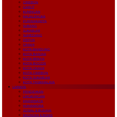
CIREBON
GARUT
KUNINGAN
MAJALENGKA
PURWAKARTA
SUBANG
SUKABUMI
SUMEDANG
DEPOK
CIMAHI
KOTA BANDUNG
KOTA BANJAR
KOTA BEKASI
KOTA BOGOR
KOTA CIMAHI
KOTA CIREBON
KOTA SUKABUMI
KOTA TASIKMALAYA
LAINNYA
PENDIDIKAN
LINGKUNGAN
PARIWISATA
HUMANIORA
SOSIAL & BUDAYA
EKONOMI & BISNIS