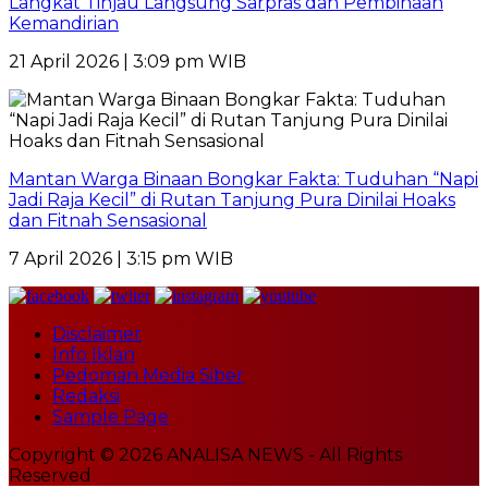
Langkat Tinjau Langsung Sarpras dan Pembinaan
Kemandirian
21 April 2026 | 3:09 pm WIB
Mantan Warga Binaan Bongkar Fakta: Tuduhan “Napi
Jadi Raja Kecil” di Rutan Tanjung Pura Dinilai Hoaks
dan Fitnah Sensasional
7 April 2026 | 3:15 pm WIB
Disclaimer
Info Iklan
Pedoman Media Siber
Redaksi
Sample Page
Copyright © 2026 ANALISA NEWS - All Rights
Reserved