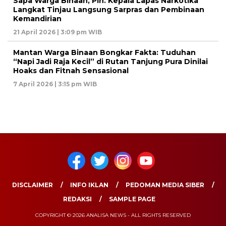
Sapa Warga Binaan, Pih. Kepala Lapas Narkotika
Langkat Tinjau Langsung Sarpras dan Pembinaan
Kemandirian
21 April 2026 | 3:09 pm WIB
Mantan Warga Binaan Bongkar Fakta: Tuduhan
“Napi Jadi Raja Kecil” di Rutan Tanjung Pura Dinilai
Hoaks dan Fitnah Sensasional
7 April 2026 | 3:15 pm WIB
DISCLAIMER
INFO IKLAN
PEDOMAN MEDIA SIBER
REDAKSI
SAMPLE PAGE
COPYRIGHT © 2026 ANALISA NEWS - ALL RIGHTS RESERVED