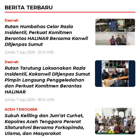
BERITA TERBARU
Daerah
Rutan Humbahas Gelar Razia
Insidentil, Perkuat Komitmen
Berantas HALINAR Bersama Kanwil
Ditjenpas Sumut
Jumat, 7 Agu 2026 - 20:31 WIB
Daerah
Rutan Tarutung Laksanakan Razia
Insidentil, Kakanwil Ditjenpas Sumut
Pimpin Langsung Penggeledahan
dan Perkuat Komitmen Berantas
HALINAR
Jumat, 7 Agu 2026 - 18:34 WIB
ACEH TENGGARA
Subuh Keliling dan Jum’at Curhat,
Kapolres Aceh Tenggara Pererat
Silaturahmi Bersama Forkopimda,
Ulama, dan Masyarakat