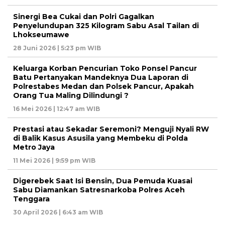
Sinergi Bea Cukai dan Polri Gagalkan
Penyelundupan 325 Kilogram Sabu Asal Tailan di
Lhokseumawe
28 Juni 2026 | 5:23 pm WIB
Keluarga Korban Pencurian Toko Ponsel Pancur
Batu Pertanyakan Mandeknya Dua Laporan di
Polrestabes Medan dan Polsek Pancur, Apakah
Orang Tua Maling Dilindungi ?
16 Mei 2026 | 12:47 am WIB
Prestasi atau Sekadar Seremoni? Menguji Nyali RW
di Balik Kasus Asusila yang Membeku di Polda
Metro Jaya
11 Mei 2026 | 9:59 pm WIB
Digerebek Saat Isi Bensin, Dua Pemuda Kuasai
Sabu Diamankan Satresnarkoba Polres Aceh
Tenggara
30 April 2026 | 6:43 am WIB