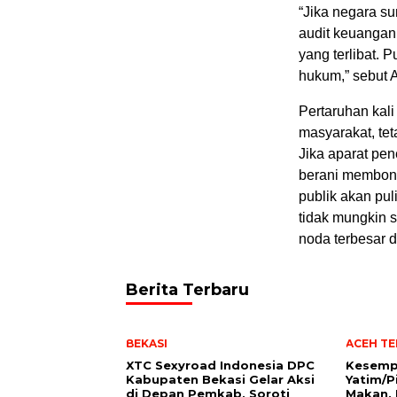
“Jika negara s
audit keuangan
yang terlibat.
hukum,” sebut 
Pertaruhan kal
masyarakat, te
Jika aparat pe
berani membong
publik akan pul
tidak mungkin s
noda terbesar 
Berita Terbaru
BEKASI
ACEH T
XTC Sexyroad Indonesia DPC
Kesemp
Kabupaten Bekasi Gelar Aksi
Yatim/P
di Depan Pemkab, Soroti
Makan, 