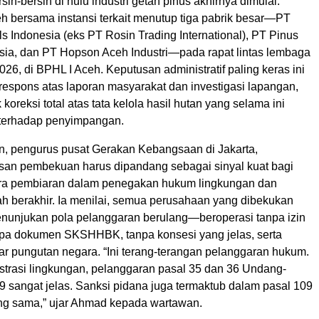
sih-bersih di hulu industri getah pinus akhirnya dimulai.
h bersama instansi terkait menutup tiga pabrik besar—PT
 Indonesia (eks PT Rosin Trading International), PT Pinus
ia, dan PT Hopson Aceh Industri—pada rapat lintas lembaga
026, di BPHL I Aceh. Keputusan administratif paling keras ini
respons atas laporan masyarakat dan investigasi lapangan,
 koreksi total atas tata kelola hasil hutan yang selama ini
f terhadap penyimpangan.
, pengurus pusat Gerakan Kebangsaan di Jakarta,
san pembekuan harus dipandang sebagai sinyal kuat bagi
era pembiaran dalam penegakan hukum lingkungan dan
h berakhir. Ia menilai, semua perusahaan yang dibekukan
menunjukan pola pelanggaran berulang—beroperasi tanpa izin
npa dokumen SKSHHBK, tanpa konsesi yang jelas, serta
 pungutan negara. “Ini terang-terangan pelanggaran hukum.
istrasi lingkungan, pelanggaran pasal 35 dan 36 Undang-
 sangat jelas. Sanksi pidana juga termaktub dalam pasal 109
g sama,” ujar Ahmad kepada wartawan.