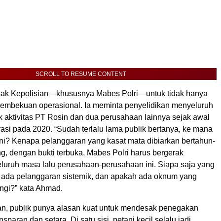
SCROLL TO RESUME CONTENT
k Kepolisian—khususnya Mabes Polri—untuk tidak hanya
pembekuan operasional. Ia meminta penyelidikan menyeluruh
k aktivitas PT Rosin dan dua perusahaan lainnya sejak awal
asi pada 2020. “Sudah terlalu lama publik bertanya, ke mana
ini? Kenapa pelanggaran yang kasat mata dibiarkan bertahun-
g, dengan bukti terbuka, Mabes Polri harus bergerak
uruh masa lalu perusahaan-perusahaan ini. Siapa saja yang
ah ada pelanggaran sistemik, dan apakah ada oknum yang
ngi?” kata Ahmad.
, publik punya alasan kuat untuk mendesak penegakan
paran dan setara. Di satu sisi, petani kecil selalu jadi