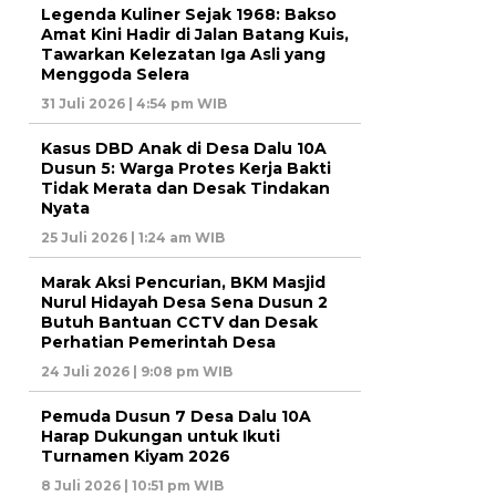
Legenda Kuliner Sejak 1968: Bakso
Amat Kini Hadir di Jalan Batang Kuis,
Tawarkan Kelezatan Iga Asli yang
Menggoda Selera
31 Juli 2026 | 4:54 pm WIB
Kasus DBD Anak di Desa Dalu 10A
Dusun 5: Warga Protes Kerja Bakti
Tidak Merata dan Desak Tindakan
Nyata
25 Juli 2026 | 1:24 am WIB
Marak Aksi Pencurian, BKM Masjid
Nurul Hidayah Desa Sena Dusun 2
Butuh Bantuan CCTV dan Desak
Perhatian Pemerintah Desa
24 Juli 2026 | 9:08 pm WIB
Pemuda Dusun 7 Desa Dalu 10A
Harap Dukungan untuk Ikuti
Turnamen Kiyam 2026
8 Juli 2026 | 10:51 pm WIB