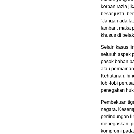
korban razia j
besar justru b
“Jangan ada la
lamban, maka p
khusus di belaka
Selain kasus l
seluruh aspek 
pasok bahan ba
atau permaina
Kehutanan, hin
lobi-lobi perus
penegakan huku
Pembekuan tiga 
negara. Kesem
perlindungan l
menegaskan, pe
kompromi pada 