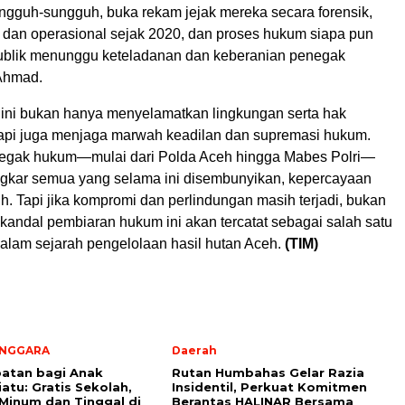
ungguh-sungguh, buka rekam jejak mereka secara forensik,
 dan operasional sejak 2020, dan proses hukum siapa pun
 Publik menunggu keteladanan dan keberanian penegak
Ahmad.
i ini bukan hanya menyelamatkan lingkungan serta hak
tapi juga menjaga marwah keadilan dan supremasi hukum.
negak hukum—mulai dari Polda Aceh hingga Mabes Polri—
kar semua yang selama ini disembunyikan, kepercayaan
ih. Tapi jika kompromi dan perlindungan masih terjadi, bukan
kandal pembiaran hukum ini akan tercatat sebagai salah satu
dalam sejarah pengelolaan hasil hutan Aceh.
(TIM)
ENGGARA
Daerah
atan bagi Anak
Rutan Humbahas Gelar Razia
iatu: Gratis Sekolah,
Insidentil, Perkuat Komitmen
Minum dan Tinggal di
Berantas HALINAR Bersama