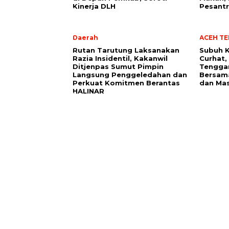
Kinerja DLH
Pesant
Daerah
ACEH T
Rutan Tarutung Laksanakan
Subuh K
Razia Insidentil, Kakanwil
Curhat,
Ditjenpas Sumut Pimpin
Tenggar
Langsung Penggeledahan dan
Bersam
Perkuat Komitmen Berantas
dan Ma
HALINAR