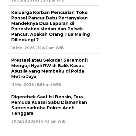
28 Juni 2026 | 5:23 pm WIB
Keluarga Korban Pencurian Toko
Ponsel Pancur Batu Pertanyakan
Mandeknya Dua Laporan di
Polrestabes Medan dan Polsek
Pancur, Apakah Orang Tua Maling
Dilindungi ?
16 Mei 2026 | 12:47 am WIB
Prestasi atau Sekadar Seremoni?
Menguji Nyali RW di Balik Kasus
Asusila yang Membeku di Polda
Metro Jaya
11 Mei 2026 | 9:59 pm WIB
Digerebek Saat Isi Bensin, Dua
Pemuda Kuasai Sabu Diamankan
Satresnarkoba Polres Aceh
Tenggara
30 April 2026 | 6:43 am WIB