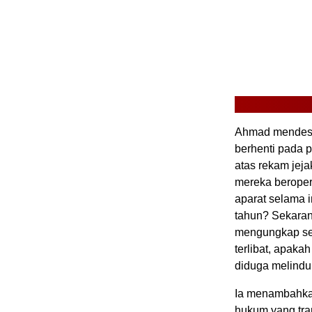
Ahmad mendesa
berhenti pada 
atas rekam jeja
mereka beroper
aparat selama 
tahun? Sekaran
mengungkap sel
terlibat, apak
diduga melindu
Ia menambahkan
hukum yang trans