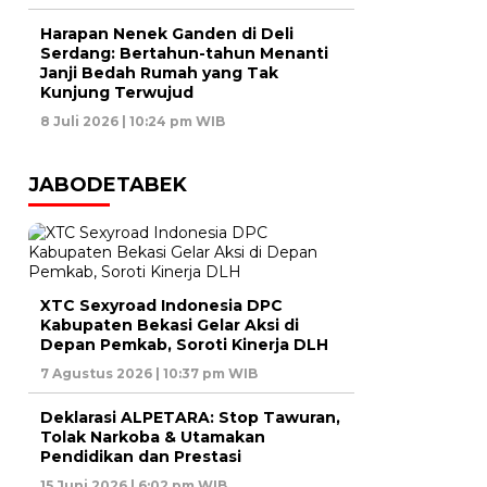
Harapan Nenek Ganden di Deli
Serdang: Bertahun-tahun Menanti
Janji Bedah Rumah yang Tak
Kunjung Terwujud
8 Juli 2026 | 10:24 pm WIB
JABODETABEK
XTC Sexyroad Indonesia DPC
Kabupaten Bekasi Gelar Aksi di
Depan Pemkab, Soroti Kinerja DLH
7 Agustus 2026 | 10:37 pm WIB
Deklarasi ALPETARA: Stop Tawuran,
Tolak Narkoba & Utamakan
Pendidikan dan Prestasi
15 Juni 2026 | 6:02 pm WIB