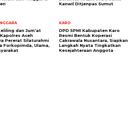
ren
Kanwil Ditjenpas Sumut
ENGGARA
KARO
eliling dan Jum’at
DPD SPMI Kabupaten Karo
 Kapolres Aceh
Resmi Bentuk Koperasi
a Pererat Silaturahmi
Cakrawala Nusantara, Siapkan
a Forkopimda, Ulama,
Langkah Nyata Tingkatkan
syarakat
Kesejahteraan Anggota