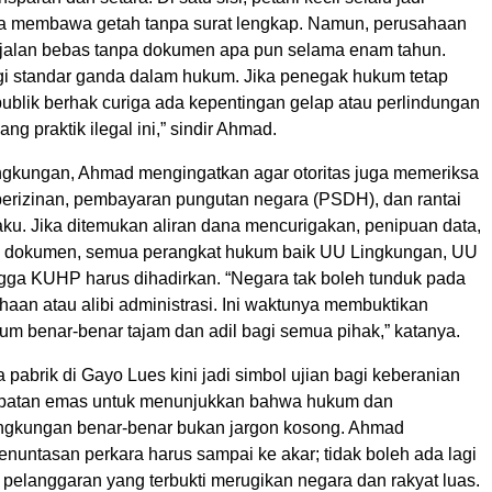
ika membawa getah tanpa surat lengkap. Namun, perusahaan
erjalan bebas tanpa dokumen apa pun selama enam tahun.
gi standar ganda dalam hukum. Jika penegak hukum tetap
ublik berhak curiga ada kepentingan gelap atau perlindungan
ng praktik ilegal ini,” sindir Ahmad.
ingkungan, Ahmad mengingatkan agar otoritas juga memeriksa
perizinan, pembayaran pungutan negara (PSDH), dan rantai
ku. Jika ditemukan aliran dana mencurigakan, penipuan data,
n dokumen, semua perangkat hukum baik UU Lingkungan, UU
gga KUHP harus dihadirkan. “Negara tak boleh tunduk pada
ahaan atau alibi administrasi. Ini waktunya membuktikan
m benar-benar tajam dan adil bagi semua pihak,” katanya.
pabrik di Gayo Lues kini jadi simbol ujian bagi keberanian
patan emas untuk menunjukkan bahwa hukum dan
ingkungan benar-benar bukan jargon kosong. Ahmad
nuntasan perkara harus sampai ke akar; tidak boleh ada lagi
pelanggaran yang terbukti merugikan negara dan rakyat luas.