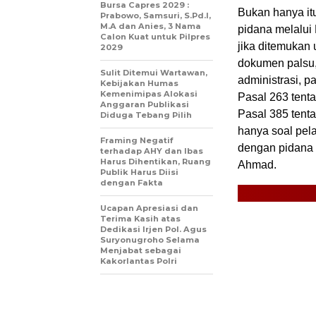
Bursa Capres 2029 :
Bukan hanya it
Prabowo, Samsuri, S.Pd.I,
M.A dan Anies, 3 Nama
pidana melalu
Calon Kuat untuk Pilpres
jika ditemukan
2029
dokumen palsu,
Sulit Ditemui Wartawan,
administrasi, p
Kebijakan Humas
Kemenimipas Alokasi
Pasal 263 tent
Anggaran Publikasi
Pasal 385 tenta
Diduga Tebang Pilih
hanya soal pela
Framing Negatif
dengan pidana 
terhadap AHY dan Ibas
Harus Dihentikan, Ruang
Ahmad.
Publik Harus Diisi
dengan Fakta
Ucapan Apresiasi dan
Terima Kasih atas
Dedikasi Irjen Pol. Agus
Suryonugroho Selama
Menjabat sebagai
Kakorlantas Polri