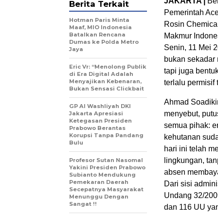
JAKARTA |
Ber
Berita Terkait
Pemerintah Ace
Hotman Paris Minta
Rosin Chemicals
Maaf, MIO Indonesia
Batalkan Rencana
Makmur Indones
Dumas ke Polda Metro
Senin, 11 Mei 2
Jaya
bukan sekadar 
Eric Vr: “Menolong Publik
tapi juga bentuk
di Era Digital Adalah
Menyajikan Kebenaran,
terlalu permisi
Bukan Sensasi Clickbait
Ahmad Soadikin
GP Al Washliyah DKI
menyebut, putu
Jakarta Apresiasi
Ketegasan Presiden
semua pihak: 
Prabowo Berantas
Korupsi Tanpa Pandang
kehutanan suda
Bulu
hari ini telah 
lingkungan, ta
Profesor Sutan Nasomal
Yakini Presiden Prabowo
absen membayar
Subianto Mendukung
Pemekaran Daerah
Dari sisi admin
Secepatnya Masyarakat
Undang 32/2009
Menunggu Dengan
Sangat !!
dan 116 UU yan