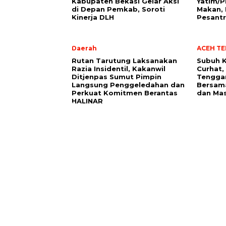
Kabupaten Bekasi Gelar Aksi
Yatim/P
di Depan Pemkab, Soroti
Makan, 
Kinerja DLH
Pesant
Daerah
ACEH T
Rutan Tarutung Laksanakan
Subuh K
Razia Insidentil, Kakanwil
Curhat,
Ditjenpas Sumut Pimpin
Tenggar
Langsung Penggeledahan dan
Bersam
Perkuat Komitmen Berantas
dan Ma
HALINAR