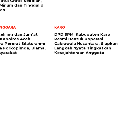
iatu: Gratis Sekolah,
Minum dan Tinggal di
ren
ENGGARA
KARO
eliling dan Jum’at
DPD SPMI Kabupaten Karo
 Kapolres Aceh
Resmi Bentuk Koperasi
a Pererat Silaturahmi
Cakrawala Nusantara, Siapkan
a Forkopimda, Ulama,
Langkah Nyata Tingkatkan
syarakat
Kesejahteraan Anggota