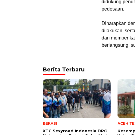
didukung penuh
pedesaan.
Diharapkan den
dilakukan, sert
dan memberika
berlangsung, su
Berita Terbaru
BEKASI
ACEH T
XTC Sexyroad Indonesia DPC
Kesemp