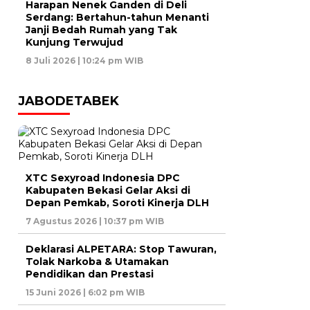
Harapan Nenek Ganden di Deli
Serdang: Bertahun-tahun Menanti
Janji Bedah Rumah yang Tak
Kunjung Terwujud
8 Juli 2026 | 10:24 pm WIB
JABODETABEK
XTC Sexyroad Indonesia DPC
Kabupaten Bekasi Gelar Aksi di
Depan Pemkab, Soroti Kinerja DLH
7 Agustus 2026 | 10:37 pm WIB
Deklarasi ALPETARA: Stop Tawuran,
Tolak Narkoba & Utamakan
Pendidikan dan Prestasi
15 Juni 2026 | 6:02 pm WIB