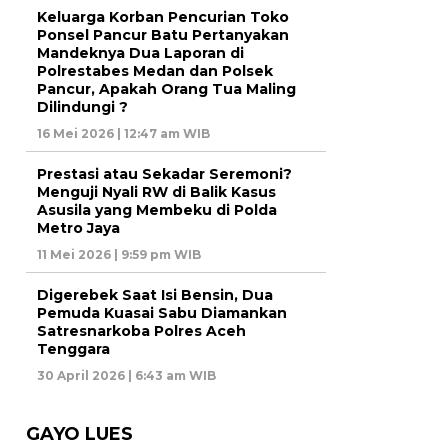
Keluarga Korban Pencurian Toko
Ponsel Pancur Batu Pertanyakan
Mandeknya Dua Laporan di
Polrestabes Medan dan Polsek
Pancur, Apakah Orang Tua Maling
Dilindungi ?
16 Mei 2026 | 12:47 am WIB
Prestasi atau Sekadar Seremoni?
Menguji Nyali RW di Balik Kasus
Asusila yang Membeku di Polda
Metro Jaya
11 Mei 2026 | 9:59 pm WIB
Digerebek Saat Isi Bensin, Dua
Pemuda Kuasai Sabu Diamankan
Satresnarkoba Polres Aceh
Tenggara
30 April 2026 | 6:43 am WIB
GAYO LUES