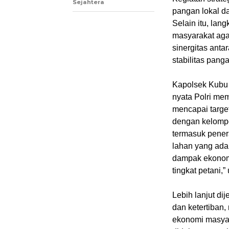
Sejahtera
pangan lokal d
Selain itu, lan
masyarakat aga
sinergitas anta
stabilitas pan
Kapolsek Kubu
nyata Polri me
mencapai targe
dengan kelompok
termasuk pener
lahan yang ada.
dampak ekonomi
tingkat petani,”
Lebih lanjut di
dan ketertiban
ekonomi masyar