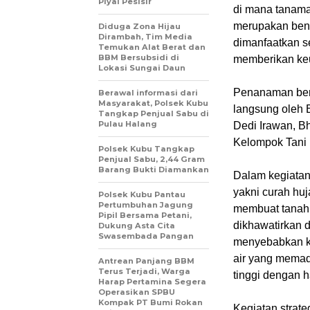
Piyai Pesisir
di mana tanaman
merupakan bent
Diduga Zona Hijau
Dirambah, Tim Media
dimanfaatkan se
Temukan Alat Berat dan
BBM Bersubsidi di
memberikan keu
Lokasi Sungai Daun
Penanaman ber
Berawal informasi dari
Masyarakat, Polsek Kubu
langsung oleh 
Tangkap Penjual Sabu di
Pulau Halang
Dedi Irawan, B
Kelompok Tani U
Polsek Kubu Tangkap
Penjual Sabu, 2,44 Gram
Barang Bukti Diamankan
Dalam kegiatan 
yakni curah huj
Polsek Kubu Pantau
Pertumbuhan Jagung
membuat tanah 
Pipil Bersama Petani,
dikhawatirkan 
Dukung Asta Cita
Swasembada Pangan
menyebabkan ke
air yang memad
Antrean Panjang BBM
Terus Terjadi, Warga
tinggi dengan 
Harap Pertamina Segera
Operasikan SPBU
Kompak PT Bumi Rokan
Kegiatan strate