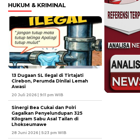
HUKUM & KRIMINAL
13 Dugaan SL Ilegal di Tirtajati
Cirebon, Perumda Dinilai Lemah
Awasi
20 Juli 2026 | 9:11 pm WIB
Sinergi Bea Cukai dan Polri
Gagalkan Penyelundupan 325
Kilogram Sabu Asal Tailan di
Lhokseumawe
28 Juni 2026 | 5:23 pm WIB