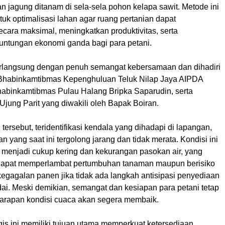
 jagung ditanam di sela-sela pohon kelapa sawit. Metode ini
uk optimalisasi lahan agar ruang pertanian dapat
cara maksimal, meningkatkan produktivitas, serta
ntungan ekonomi ganda bagi para petani.
langsung dengan penuh semangat kebersamaan dan dihadiri
Bhabinkamtibmas Kepenghuluan Teluk Nilap Jaya AIPDA
habinkamtibmas Pulau Halang Bripka Saparudin, serta
jung Parit yang diwakili oleh Bapak Boiran.
tersebut, teridentifikasi kendala yang dihadapi di lapangan,
an yang saat ini tergolong jarang dan tidak merata. Kondisi ini
menjadi cukup kering dan kekurangan pasokan air, yang
dapat memperlambat pertumbuhan tanaman maupun berisiko
gagalan panen jika tidak ada langkah antisipasi penyediaan
ai. Meski demikian, semangat dan kesiapan para petani tetap
harapan kondisi cuaca akan segera membaik.
gis ini memiliki tujuan utama memperkuat ketersediaan