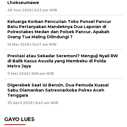
Lhokseumawe
28 Juni 2026 | 5:23 pm WIB
Keluarga Korban Pencurian Toko Ponsel Pancur
Batu Pertanyakan Mandeknya Dua Laporan di
Polrestabes Medan dan Polsek Pancur, Apakah
Orang Tua Maling Dilindungi ?
16 Mei 2026 | 12:47 am WIB
Prestasi atau Sekadar Seremoni? Menguji Nyali RW
di Balik Kasus Asusila yang Membeku di Polda
Metro Jaya
11 Mei 2026 | 9:59 pm WIB
Digerebek Saat Isi Bensin, Dua Pemuda Kuasai
Sabu Diamankan Satresnarkoba Polres Aceh
Tenggara
30 April 2026 | 6:43 am WIB
GAYO LUES