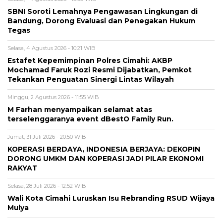
SBNI Soroti Lemahnya Pengawasan Lingkungan di
Bandung, Dorong Evaluasi dan Penegakan Hukum
Tegas
Selasa, 4 Agustus 2026 - 10:21 WIB
Estafet Kepemimpinan Polres Cimahi: AKBP
Mochamad Faruk Rozi Resmi Dijabatkan, Pemkot
Tekankan Penguatan Sinergi Lintas Wilayah
Minggu, 2 Agustus 2026 - 11:55 WIB
M Farhan menyampaikan selamat atas
terselenggaranya event dBestO Family Run.
Jumat, 31 Juli 2026 - 20:50 WIB
KOPERASI BERDAYA, INDONESIA BERJAYA: DEKOPIN
DORONG UMKM DAN KOPERASI JADI PILAR EKONOMI
RAKYAT
Selasa, 28 Juli 2026 - 12:52 WIB
Wali Kota Cimahi Luruskan Isu Rebranding RSUD Wijaya
Mulya