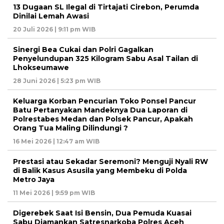
13 Dugaan SL Ilegal di Tirtajati Cirebon, Perumda
Dinilai Lemah Awasi
20 Juli 2026 | 9:11 pm WIB
Sinergi Bea Cukai dan Polri Gagalkan
Penyelundupan 325 Kilogram Sabu Asal Tailan di
Lhokseumawe
28 Juni 2026 | 5:23 pm WIB
Keluarga Korban Pencurian Toko Ponsel Pancur
Batu Pertanyakan Mandeknya Dua Laporan di
Polrestabes Medan dan Polsek Pancur, Apakah
Orang Tua Maling Dilindungi ?
16 Mei 2026 | 12:47 am WIB
Prestasi atau Sekadar Seremoni? Menguji Nyali RW
di Balik Kasus Asusila yang Membeku di Polda
Metro Jaya
11 Mei 2026 | 9:59 pm WIB
Digerebek Saat Isi Bensin, Dua Pemuda Kuasai
Sabu Diamankan Satresnarkoba Polres Aceh