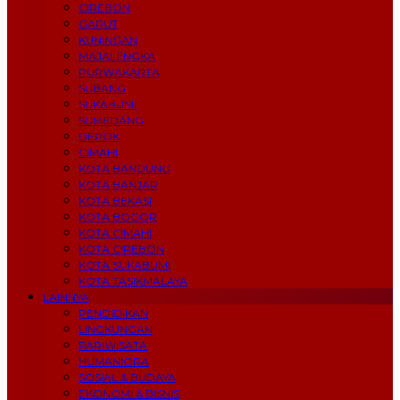
CIREBON
GARUT
KUNINGAN
MAJALENGKA
PURWAKARTA
SUBANG
SUKABUMI
SUMEDANG
DEPOK
CIMAHI
KOTA BANDUNG
KOTA BANJAR
KOTA BEKASI
KOTA BOGOR
KOTA CIMAHI
KOTA CIREBON
KOTA SUKABUMI
KOTA TASIKMALAYA
LAINNYA
PENDIDIKAN
LINGKUNGAN
PARIWISATA
HUMANIORA
SOSIAL & BUDAYA
EKONOMI & BISNIS