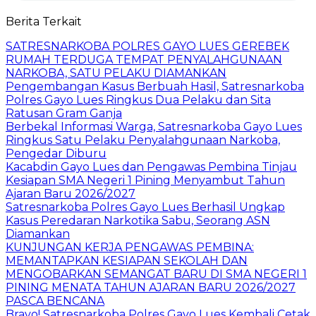
Berita Terkait
SATRESNARKOBA POLRES GAYO LUES GEREBEK
RUMAH TERDUGA TEMPAT PENYALAHGUNAAN
NARKOBA, SATU PELAKU DIAMANKAN
Pengembangan Kasus Berbuah Hasil, Satresnarkoba
Polres Gayo Lues Ringkus Dua Pelaku dan Sita
Ratusan Gram Ganja
Berbekal Informasi Warga, Satresnarkoba Gayo Lues
Ringkus Satu Pelaku Penyalahgunaan Narkoba,
Pengedar Diburu
Kacabdin Gayo Lues dan Pengawas Pembina Tinjau
Kesiapan SMA Negeri 1 Pining Menyambut Tahun
Ajaran Baru 2026/2027
Satresnarkoba Polres Gayo Lues Berhasil Ungkap
Kasus Peredaran Narkotika Sabu, Seorang ASN
Diamankan
KUNJUNGAN KERJA PENGAWAS PEMBINA:
MEMANTAPKAN KESIAPAN SEKOLAH DAN
MENGOBARKAN SEMANGAT BARU DI SMA NEGERI 1
PINING MENATA TAHUN AJARAN BARU 2026/2027
PASCA BENCANA
Bravo! Satresnarkoba Polres Gayo Lues Kembali Cetak