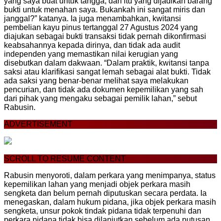
yang saya buat untuk tangga, dan itu yang dijadikan barang
bukti untuk menahan saya. Bukankah ini sangat miris dan
janggal?” katanya. Ia juga menambahkan, kwitansi
pembelian kayu pinus tertanggal 27 Agustus 2024 yang
diajukan sebagai bukti transaksi tidak pernah dikonfirmasi
keabsahannya kepada dirinya, dan tidak ada audit
independen yang memastikan nilai kerugian yang
disebutkan dalam dakwaan. “Dalam praktik, kwitansi tanpa
saksi atau klarifikasi sangat lemah sebagai alat bukti. Tidak
ada saksi yang benar-benar melihat saya melakukan
pencurian, dan tidak ada dokumen kepemilikan yang sah
dari pihak yang mengaku sebagai pemilik lahan,” sebut
Rabusin.
ADVERTISEMENT
SCROLL TO RESUME CONTENT
Rabusin menyoroti, dalam perkara yang menimpanya, status
kepemilikan lahan yang menjadi objek perkara masih
sengketa dan belum pernah diputuskan secara perdata. Ia
menegaskan, dalam hukum pidana, jika objek perkara masih
sengketa, unsur pokok tindak pidana tidak terpenuhi dan
perkara pidana tidak bisa dilanjutkan sebelum ada putusan