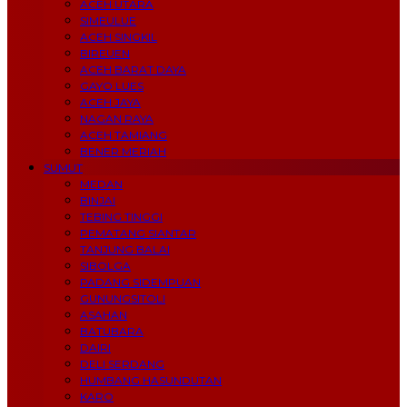
ACEH UTARA
SIMEULUE
ACEH SINGKIL
BIREUEN
ACEH BARAT DAYA
GAYO LUES
ACEH JAYA
NAGAN RAYA
ACEH TAMIANG
BENER MERIAH
SUMUT
MEDAN
BINJAI
TEBING TINGGI
PEMATANG SIANTAR
TANJUNG BALAI
SIBOLGA
PADANG SIDEMPUAN
GUNUNGSITOLI
ASAHAN
BATUBARA
DAIRI
DELI SERDANG
HUMBANG HASUNDUTAN
KARO