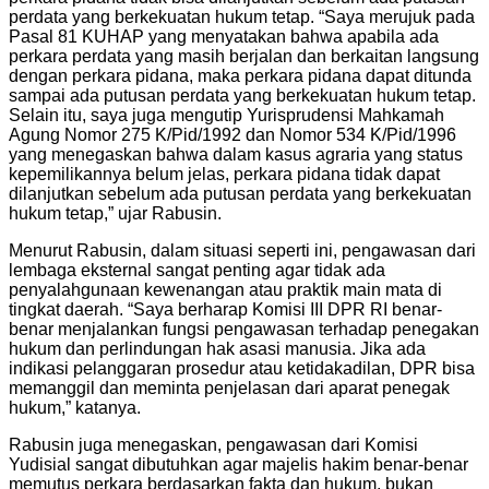
perdata yang berkekuatan hukum tetap. “Saya merujuk pada
Pasal 81 KUHAP yang menyatakan bahwa apabila ada
perkara perdata yang masih berjalan dan berkaitan langsung
dengan perkara pidana, maka perkara pidana dapat ditunda
sampai ada putusan perdata yang berkekuatan hukum tetap.
Selain itu, saya juga mengutip Yurisprudensi Mahkamah
Agung Nomor 275 K/Pid/1992 dan Nomor 534 K/Pid/1996
yang menegaskan bahwa dalam kasus agraria yang status
kepemilikannya belum jelas, perkara pidana tidak dapat
dilanjutkan sebelum ada putusan perdata yang berkekuatan
hukum tetap,” ujar Rabusin.
Menurut Rabusin, dalam situasi seperti ini, pengawasan dari
lembaga eksternal sangat penting agar tidak ada
penyalahgunaan kewenangan atau praktik main mata di
tingkat daerah. “Saya berharap Komisi III DPR RI benar-
benar menjalankan fungsi pengawasan terhadap penegakan
hukum dan perlindungan hak asasi manusia. Jika ada
indikasi pelanggaran prosedur atau ketidakadilan, DPR bisa
memanggil dan meminta penjelasan dari aparat penegak
hukum,” katanya.
Rabusin juga menegaskan, pengawasan dari Komisi
Yudisial sangat dibutuhkan agar majelis hakim benar-benar
memutus perkara berdasarkan fakta dan hukum, bukan