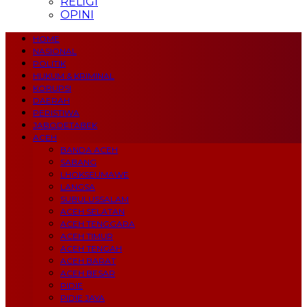
RELIGI
OPINI
HOME
NASIONAL
POLITIK
HUKUM & KRIMINAL
KORUPSI
DAERAH
PERISTIWA
JABODETABEK
ACEH
BANDA ACEH
SABANG
LHOKSEUMAWE
LANGSA
SUBULUSSALAM
ACEH SELATAN
ACEH TENGGARA
ACEH TIMUR
ACEH TENGAH
ACEH BARAT
ACEH BESAR
PIDIE
PIDIE JAYA