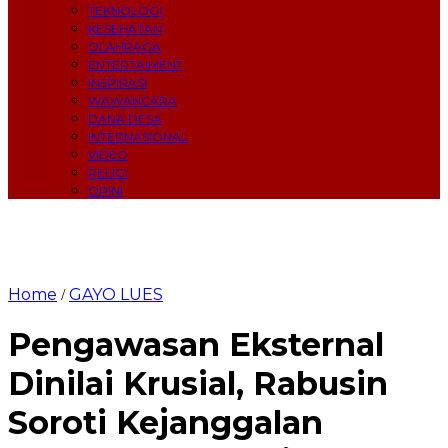
TEKNOLOGI
KESEHATAN
OLAHRAGA
ENTERTAIMENT
INSPIRASI
WAWANCARA
DANA DESA
INTERNASIONAL
VIDEO
RELIGI
OPINI
Home
GAYO LUES
/
Pengawasan Eksternal
Dinilai Krusial, Rabusin
Soroti Kejanggalan