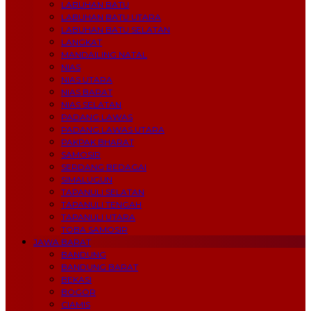
LABUHAN BATU
LABUHAN BATU UTARA
LABUHAN BATU SELATAN
LANGKAT
MANDAILING NATAL
NIAS
NIAS UTARA
NIAS BARAT
NIAS SELATAN
PADANG LAWAS
PADANG LAWAS UTARA
PAKPAK BHARAT
SAMOSIR
SERDANG BEDAGAI
SIMALUGUN
TAPANULI SELATAN
TAPANULI TENGAH
TAPANULI UTARA
TOBA SAMOSIR
JAWA BARAT
BANDUNG
BANDUNG BARAT
BEKASI
BOGOR
CIAMIS