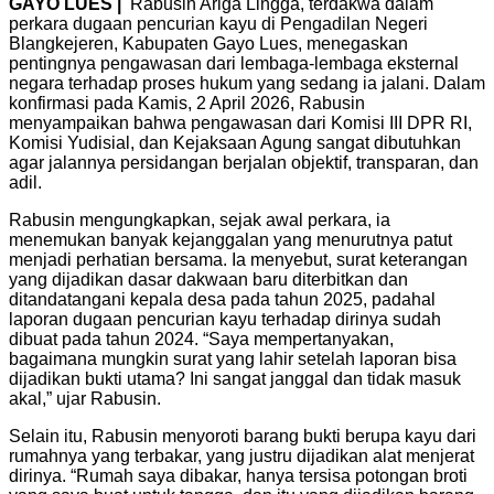
GAYO LUES |
Rabusin Ariga Lingga, terdakwa dalam
perkara dugaan pencurian kayu di Pengadilan Negeri
Blangkejeren, Kabupaten Gayo Lues, menegaskan
pentingnya pengawasan dari lembaga-lembaga eksternal
negara terhadap proses hukum yang sedang ia jalani. Dalam
konfirmasi pada Kamis, 2 April 2026, Rabusin
menyampaikan bahwa pengawasan dari Komisi III DPR RI,
Komisi Yudisial, dan Kejaksaan Agung sangat dibutuhkan
agar jalannya persidangan berjalan objektif, transparan, dan
adil.
Rabusin mengungkapkan, sejak awal perkara, ia
menemukan banyak kejanggalan yang menurutnya patut
menjadi perhatian bersama. Ia menyebut, surat keterangan
yang dijadikan dasar dakwaan baru diterbitkan dan
ditandatangani kepala desa pada tahun 2025, padahal
laporan dugaan pencurian kayu terhadap dirinya sudah
dibuat pada tahun 2024. “Saya mempertanyakan,
bagaimana mungkin surat yang lahir setelah laporan bisa
dijadikan bukti utama? Ini sangat janggal dan tidak masuk
akal,” ujar Rabusin.
Selain itu, Rabusin menyoroti barang bukti berupa kayu dari
rumahnya yang terbakar, yang justru dijadikan alat menjerat
dirinya. “Rumah saya dibakar, hanya tersisa potongan broti