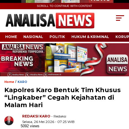
SCROLL TO CONTINUE WITH CONTENT
HOME
NASIONAL
POLITIK
HUKUM & KRIMINAL
KORUP
/
Home
KARO
Kapolres Karo Bentuk Tim Khusus
“Lingkaber” Cegah Kejahatan di
Malam Hari
REDAKSI KARO
- Redaksi
Selasa, 26 Mei 2026 - 07:25 WIB
5092 views