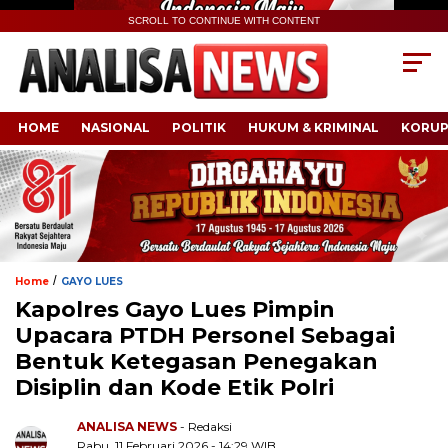
SCROLL TO CONTINUE WITH CONTENT
HOME
NASIONAL
POLITIK
HUKUM & KRIMINAL
KORUP
/
Home
GAYO LUES
Kapolres Gayo Lues Pimpin
Upacara PTDH Personel Sebagai
Bentuk Ketegasan Penegakan
Disiplin dan Kode Etik Polri
ANALISA NEWS
- Redaksi
Rabu, 11 Februari 2026 - 14:29 WIB