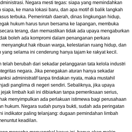
 administrasi. Negara mesti tegas: siapa yang memindahkan
h siapa, ke mana lokasi baru, dan apa motif di balik langkah
asus terbuka. Pemerintah daerah, dinas lingkungan hidup,
egak hukum harus turun bersama ke lapangan, membuka
 secara terang, dan memastikan tidak ada upaya mengaburkan
Tidak boleh ada kompromi dalam penanganan perkara
 menyangkut hak ribuan warga, kelestarian ruang hidup, dan
yang selama ini cenderung hanya tajam ke rakyat kecil.
telah berubah dari sekadar pelanggaran tata kelola industri
ntegritas negara. Jika penegakan aturan hanya sekadar
ksi administratif tanpa tindakan nyata, maka mustahil
adi panglima di negeri sendiri. Sebaliknya, jika upaya
ejak limbah kali ini dibiarkan tanpa pemeriksaan serius,
hak menyimpulkan ada perlakuan istimewa bagi perusahaan
uan hukum. Negara sudah punya bukti, sudah ada peringatan
ni indikator paling telanjang: dugaan pemindahan limbah
menuntut keadilan.