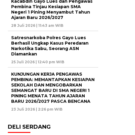
Kacabdin Gayo Lues dan Pengawas
Pembina Tinjau Kesiapan SMA
Negeri 1 Pining Menyambut Tahun
Ajaran Baru 2026/2027
28 Juli 2026 | 11:43 am WIB
Satresnarkoba Polres Gayo Lues
Berhasil Ungkap Kasus Peredaran
Narkotika Sabu, Seorang ASN
Diamankan
25 Juli 2026 | 12:40 pm WIB
KUNJUNGAN KERJA PENGAWAS
PEMBINA: MEMANTAPKAN KESIAPAN
SEKOLAH DAN MENGOBARKAN
SEMANGAT BARU DI SMA NEGERI 1
PINING MENATA TAHUN AJARAN
BARU 2026/2027 PASCA BENCANA
23 Juli 2026 | 2:26 pm WIB
DELI SERDANG