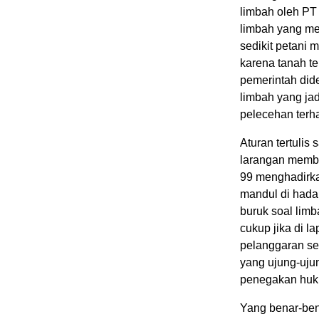
limbah oleh PT
limbah yang me
sedikit petani 
karena tanah te
pemerintah did
limbah yang jad
pelecehan terh
Aturan tertuli
larangan membu
99 menghadirka
mandul di hada
buruk soal lim
cukup jika di 
pelanggaran sec
yang ujung-uju
penegakan huk
Yang benar-ben