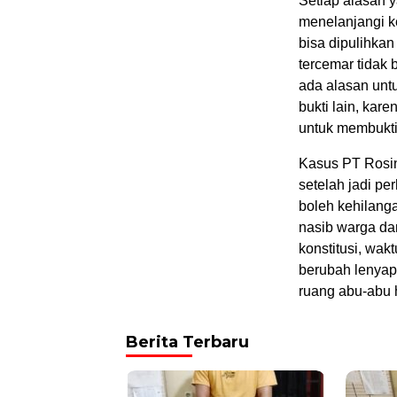
Setiap alasan 
menelanjangi ke
bisa dipulihkan
tercemar tidak
ada alasan un
bukti lain, kar
untuk membukti
Kasus PT Rosin
setelah jadi per
boleh kehilang
nasib warga da
konstitusi, wa
berubah lenyap 
ruang abu-abu
Berita Terbaru