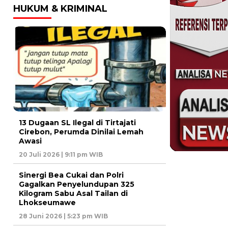
HUKUM & KRIMINAL
13 Dugaan SL Ilegal di Tirtajati
Cirebon, Perumda Dinilai Lemah
Awasi
20 Juli 2026 | 9:11 pm WIB
Sinergi Bea Cukai dan Polri
Gagalkan Penyelundupan 325
Kilogram Sabu Asal Tailan di
Lhokseumawe
28 Juni 2026 | 5:23 pm WIB