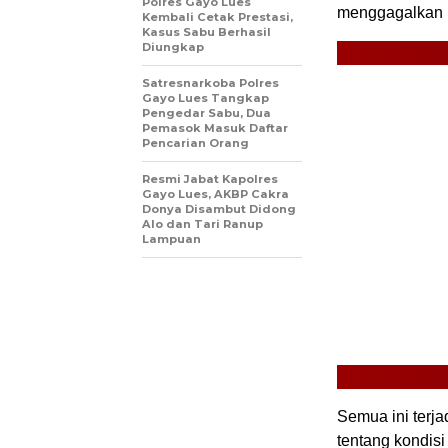
Polres Gayo Lues
menggagalkan 
Kembali Cetak Prestasi,
Kasus Sabu Berhasil
Diungkap
Satresnarkoba Polres
Gayo Lues Tangkap
Pengedar Sabu, Dua
Pemasok Masuk Daftar
Pencarian Orang
Resmi Jabat Kapolres
Gayo Lues, AKBP Cakra
Donya Disambut Didong
Alo dan Tari Ranup
Lampuan
Semua ini terj
tentang kondisi