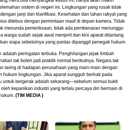
yang mencoba menyangkal kasus ini, hanya akan makin
lemahan sistem di negeri ini. Lingkungan yang rusak tidak
 dengan janji dan klarifikasi. Kesehatan dan lahan rakyat yang
 bisa ditebus dengan permintaan maaf di depan kamera. Tidak
tuk menunda pemeriksaan, tidak ada pembenaran menunggu
ena warga sudah sejak awal menjerit dan kini aparat ditantang
kan siapa sebetulnya yang pantas dipanggil penegak hukum.
 adalah peringatan terbuka. Penghilangan jejak limbah
hatian tak boleh jadi praktik normal berikutnya. Negara tak
an taring di hadapan perusahaan yang main-main dengan
n hukum lingkungan. Jika aparat sungguh berhati pada
ktu untuk bergerak adalah sekarang—sebelum semua bukti
oleh kepanikan industri yang terlalu percaya diri bermain di
 hukum.
(TIM MEDIA )