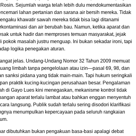
 Rosin. Sejumlah warga telah lebih dulu mendokumentasikan
ncemari lahan pertanian dan sarana air bersih mereka. Tidak
mengaku khawatir sawah mereka tidak bisa lagi ditanami
rkontaminasi dan air berubah bau. Namun, ketika aparat dan
esak untuk hadir dan memproses temuan masyarakat, jejak
i pokok masalah justru menguap. Ini bukan sekadar ironi, tapi
adap logika penegakan aturan.
s sangat jelas. Undang-Undang Nomor 32 Tahun 2009 memuat
ang limbah tanpa pengelolaan atau izin—pasal 69, 98, dan
n sanksi pidana yang tidak main-main. Tapi hukum seringkali
pan praktik kucing-kucingan perusahaan besar. Pengalaman
bah di Gayo Lues kini menegaskan, mekanisme kontrol tidak
lapangan aparat terlalu lambat atau bahkan enggan menyentuh
ara langsung. Publik sudah terlalu sering disodori klarifikasi
ngnya menumpulkan kepercayaan pada seluruh rangkaian
um.
ar dibutuhkan bukan pengakuan basa-basi apalagi debat