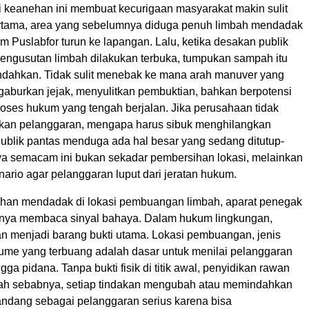
keanehan ini membuat kecurigaan masyarakat makin sulit
rtama, area yang sebelumnya diduga penuh limbah mendadak
tim Puslabfor turun ke lapangan. Lalu, ketika desakan publik
engusutan limbah dilakukan terbuka, tumpukan sampah itu
ndahkan. Tidak sulit menebak ke mana arah manuver yang
gaburkan jejak, menyulitkan pembuktian, bahkan berpotensi
oses hukum yang tengah berjalan. Jika perusahaan tidak
kan pelanggaran, mengapa harus sibuk menghilangkan
Publik pantas menduga ada hal besar yang sedang ditutup-
aya semacam ini bukan sekadar pembersihan lokasi, melainkan
nario agar pelanggaran luput dari jeratan hukum.
han mendadak di lokasi pembuangan limbah, aparat penegak
nya membaca sinyal bahaya. Dalam hukum lingkungan,
an menjadi barang bukti utama. Lokasi pembuangan, jenis
lume yang terbuang adalah dasar untuk menilai pelanggaran
ngga pidana. Tanpa bukti fisik di titik awal, penyidikan rawan
ulah sebabnya, setiap tindakan mengubah atau memindahkan
pandang sebagai pelanggaran serius karena bisa