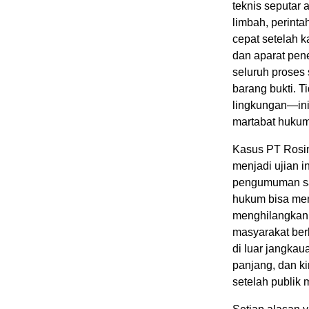
teknis seputar
limbah, perinta
cepat setelah k
dan aparat pen
seluruh proses
barang bukti. 
lingkungan—ini
martabat hukum 
Kasus PT Rosin 
menjadi ujian i
pengumuman san
hukum bisa menj
menghilangkan j
masyarakat ber
di luar jangka
panjang, dan ki
setelah publik 