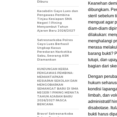
Diburu
Keanehan demi 
dibungkam. Pe
Kacabdin Gayo Lues dan
Pengawas Pembina
steril sebelum 
Tinjau Kesiapan SMA
menguat agar p
Negeri 1 Pining
Menyambut Tahun
diam-diam dipi
Ajaran Baru 2026/2027
dilakukan: men
Satresnarkoba Polres
menghalangi pr
Gayo Lues Berhasil
merasa melaku
Ungkap Kasus
Peredaran Narkotika
barang bukti? 
Sabu, Seorang ASN
tutupi, dan up
Diamankan
bagian dari ske
KUNJUNGAN KERJA
PENGAWAS PEMBINA:
Dengan peruba
MEMANTAPKAN
KESIAPAN SEKOLAH DAN
hukum seharus
MENGOBARKAN
SEMANGAT BARU DI SMA
kondisi lapang
NEGERI 1 PINING MENATA
limbah, dan vo
TAHUN AJARAN BARU
2026/2027 PASCA
administratif hi
BENCANA
disabotase. It
Bravo! Satresnarkoba
bukti harus di