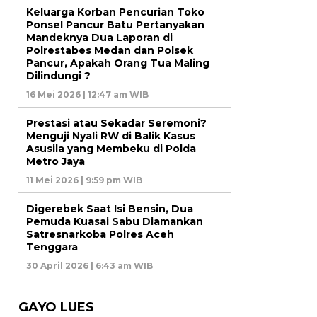
Keluarga Korban Pencurian Toko
Ponsel Pancur Batu Pertanyakan
Mandeknya Dua Laporan di
Polrestabes Medan dan Polsek
Pancur, Apakah Orang Tua Maling
Dilindungi ?
16 Mei 2026 | 12:47 am WIB
Prestasi atau Sekadar Seremoni?
Menguji Nyali RW di Balik Kasus
Asusila yang Membeku di Polda
Metro Jaya
11 Mei 2026 | 9:59 pm WIB
Digerebek Saat Isi Bensin, Dua
Pemuda Kuasai Sabu Diamankan
Satresnarkoba Polres Aceh
Tenggara
30 April 2026 | 6:43 am WIB
GAYO LUES