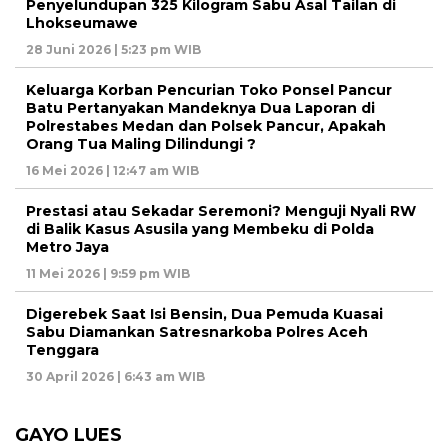
Penyelundupan 325 Kilogram Sabu Asal Tailan di
Lhokseumawe
28 Juni 2026 | 5:23 pm WIB
Keluarga Korban Pencurian Toko Ponsel Pancur
Batu Pertanyakan Mandeknya Dua Laporan di
Polrestabes Medan dan Polsek Pancur, Apakah
Orang Tua Maling Dilindungi ?
16 Mei 2026 | 12:47 am WIB
Prestasi atau Sekadar Seremoni? Menguji Nyali RW
di Balik Kasus Asusila yang Membeku di Polda
Metro Jaya
11 Mei 2026 | 9:59 pm WIB
Digerebek Saat Isi Bensin, Dua Pemuda Kuasai
Sabu Diamankan Satresnarkoba Polres Aceh
Tenggara
30 April 2026 | 6:43 am WIB
GAYO LUES