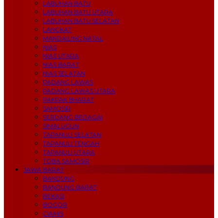
LABUHAN BATU
LABUHAN BATU UTARA
LABUHAN BATU SELATAN
LANGKAT
MANDAILING NATAL
NIAS
NIAS UTARA
NIAS BARAT
NIAS SELATAN
PADANG LAWAS
PADANG LAWAS UTARA
PAKPAK BHARAT
SAMOSIR
SERDANG BEDAGAI
SIMALUGUN
TAPANULI SELATAN
TAPANULI TENGAH
TAPANULI UTARA
TOBA SAMOSIR
JAWA BARAT
BANDUNG
BANDUNG BARAT
BEKASI
BOGOR
CIAMIS