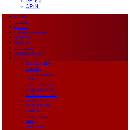
RELIGI
OPINI
HOME
NASIONAL
POLITIK
HUKUM & KRIMINAL
KORUPSI
DAERAH
PERISTIWA
JABODETABEK
ACEH
BANDA ACEH
SABANG
LHOKSEUMAWE
LANGSA
SUBULUSSALAM
ACEH SELATAN
ACEH TENGGARA
ACEH TIMUR
ACEH TENGAH
ACEH BARAT
ACEH BESAR
PIDIE
PIDIE JAYA