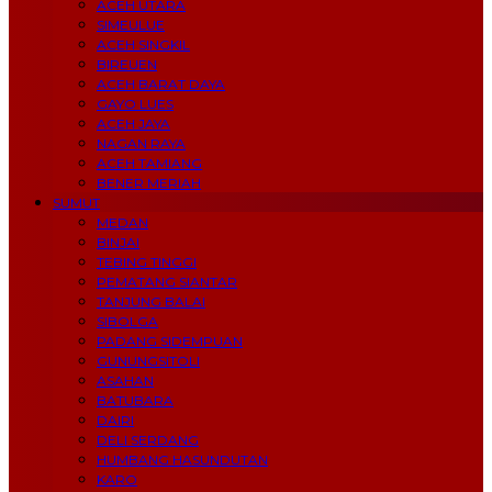
ACEH UTARA
SIMEULUE
ACEH SINGKIL
BIREUEN
ACEH BARAT DAYA
GAYO LUES
ACEH JAYA
NAGAN RAYA
ACEH TAMIANG
BENER MERIAH
SUMUT
MEDAN
BINJAI
TEBING TINGGI
PEMATANG SIANTAR
TANJUNG BALAI
SIBOLGA
PADANG SIDEMPUAN
GUNUNGSITOLI
ASAHAN
BATUBARA
DAIRI
DELI SERDANG
HUMBANG HASUNDUTAN
KARO