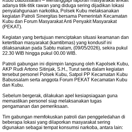
Kubu Babussalam – Menanggapi laporan masyarakat terkait
adanya titik-titik rawan yang diduga sering dijadikan lokasi
penyalahgunaan narkotika, Polsek Kubu melaksanakan
kegiatan Patroli Sinergitas bersama Pemerintah Kecamatan
Kubu dan Forum Masyarakat Anti Penyakit Masyarakat
(PEKAT).
Kegiatan yang bertujuan menciptakan situasi keamanan dan
ketertiban masyarakat (kamtibmas) yang kondusif ini
dilaksanakan pada Sabtu malam, (09/05/2026), sekira pukul
22.30 WIB hingga pukul 00.00 WIB.
Patroli gabungan ini dipimpin langsung oleh Kapolsek Kubu,
AKP Rudi Artono Sitinjak, S.H., Turut serta dalam kegiatan
tersebut personel Polsek Kubu, Satpol PP Kecamatan Kubu
Babussalam serta anggota Forum PEKAT Kecamatan Kubu
dan Kubu.
Sebelum bergerak, dilakukan apel kesiapsiagaan guna
memastikan personel siap melaksanakan tugas
pengamanan dan pemeriksaan.
Tim gabungan memfokuskan patroli dan penggeledahan di
beberapa lokasi yang dilaporkan masyarakat sering
digunakan sebagai tempat konsumsi narkoba, antara lain: