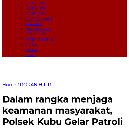
TEKNOLOGI
KESEHATAN
OLAHRAGA
ENTERTAIMENT
INSPIRASI
WAWANCARA
DANA DESA
INTERNASIONAL
VIDEO
RELIGI
OPINI
Home
ROKAN HILIR
/
Dalam rangka menjaga
keamanan masyarakat,
Polsek Kubu Gelar Patroli