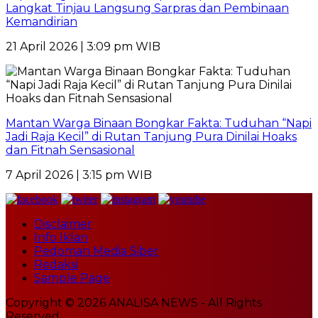
Langkat Tinjau Langsung Sarpras dan Pembinaan
Kemandirian
21 April 2026 | 3:09 pm WIB
Mantan Warga Binaan Bongkar Fakta: Tuduhan “Napi
Jadi Raja Kecil” di Rutan Tanjung Pura Dinilai Hoaks
dan Fitnah Sensasional
7 April 2026 | 3:15 pm WIB
Disclaimer
Info Iklan
Pedoman Media Siber
Redaksi
Sample Page
Copyright © 2026 ANALISA NEWS - All Rights
Reserved