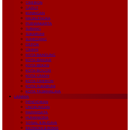
CIREBON
GARUT
KUNINGAN
MAJALENGKA
PURWAKARTA
SUBANG
SUKABUMI
SUMEDANG
DEPOK
CIMAHI
KOTA BANDUNG
KOTA BANJAR
KOTA BEKASI
KOTA BOGOR
KOTA CIMAHI
KOTA CIREBON
KOTA SUKABUMI
KOTA TASIKMALAYA
LAINNYA
PENDIDIKAN
LINGKUNGAN
PARIWISATA
HUMANIORA
SOSIAL & BUDAYA
EKONOMI & BISNIS