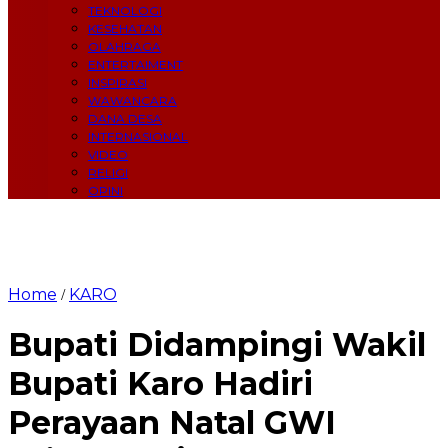
TEKNOLOGI
KESEHATAN
OLAHRAGA
ENTERTAIMENT
INSPIRASI
WAWANCARA
DANA DESA
INTERNASIONAL
VIDEO
RELIGI
OPINI
Home
KARO
/
Bupati Didampingi Wakil
Bupati Karo Hadiri
Perayaan Natal GWI