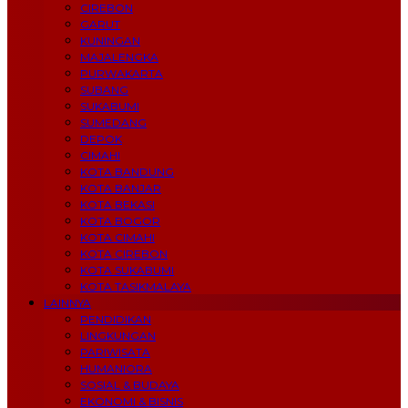
CIREBON
GARUT
KUNINGAN
MAJALENGKA
PURWAKARTA
SUBANG
SUKABUMI
SUMEDANG
DEPOK
CIMAHI
KOTA BANDUNG
KOTA BANJAR
KOTA BEKASI
KOTA BOGOR
KOTA CIMAHI
KOTA CIREBON
KOTA SUKABUMI
KOTA TASIKMALAYA
LAINNYA
PENDIDIKAN
LINGKUNGAN
PARIWISATA
HUMANIORA
SOSIAL & BUDAYA
EKONOMI & BISNIS