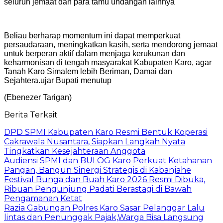
seluruh jemaat dan para tamu undangan lainnya
Beliau berharap momentum ini dapat memperkuat
persaudaraan, meningkatkan kasih, serta mendorong jemaat
untuk berperan aktif dalam menjaga kerukunan dan
keharmonisan di tengah masyarakat Kabupaten Karo, agar
Tanah Karo Simalem lebih Beriman, Damai dan
Sejahtera.ujar Bupati menutup
(Ebenezer Tarigan)
Berita Terkait
DPD SPMI Kabupaten Karo Resmi Bentuk Koperasi
Cakrawala Nusantara, Siapkan Langkah Nyata
Tingkatkan Kesejahteraan Anggota
Audiensi SPMI dan BULOG Karo Perkuat Ketahanan
Pangan, Bangun Sinergi Strategis di Kabanjahe
Festival Bunga dan Buah Karo 2026 Resmi Dibuka,
Ribuan Pengunjung Padati Berastagi di Bawah
Pengamanan Ketat
Razia Gabungan Polres Karo Sasar Pelanggar Lalu
lintas dan Penunggak Pajak,Warga Bisa Langsung