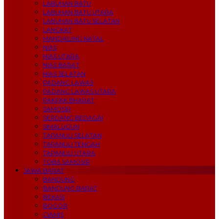
LABUHAN BATU
LABUHAN BATU UTARA
LABUHAN BATU SELATAN
LANGKAT
MANDAILING NATAL
NIAS
NIAS UTARA
NIAS BARAT
NIAS SELATAN
PADANG LAWAS
PADANG LAWAS UTARA
PAKPAK BHARAT
SAMOSIR
SERDANG BEDAGAI
SIMALUGUN
TAPANULI SELATAN
TAPANULI TENGAH
TAPANULI UTARA
TOBA SAMOSIR
JAWA BARAT
BANDUNG
BANDUNG BARAT
BEKASI
BOGOR
CIAMIS