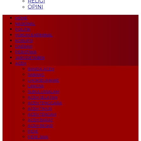
RELIGI
OPINI
HOME
NASIONAL
POLITIK
HUKUM & KRIMINAL
KORUPSI
DAERAH
PERISTIWA
JABODETABEK
ACEH
BANDA ACEH
SABANG
LHOKSEUMAWE
LANGSA
SUBULUSSALAM
ACEH SELATAN
ACEH TENGGARA
ACEH TIMUR
ACEH TENGAH
ACEH BARAT
ACEH BESAR
PIDIE
PIDIE JAYA