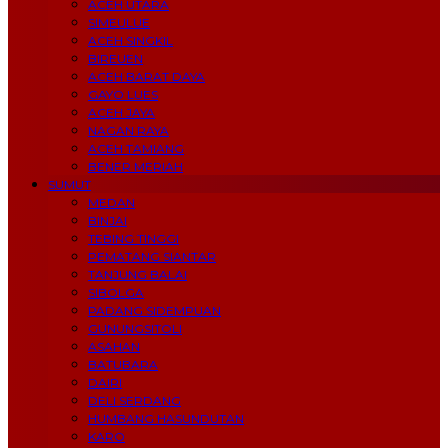
ACEH UTARA
SIMEULUE
ACEH SINGKIL
BIREUEN
ACEH BARAT DAYA
GAYO LUES
ACEH JAYA
NAGAN RAYA
ACEH TAMIANG
BENER MERIAH
SUMUT
MEDAN
BINJAI
TEBING TINGGI
PEMATANG SIANTAR
TANJUNG BALAI
SIBOLGA
PADANG SIDEMPUAN
GUNUNGSITOLI
ASAHAN
BATUBARA
DAIRI
DELI SERDANG
HUMBANG HASUNDUTAN
KARO