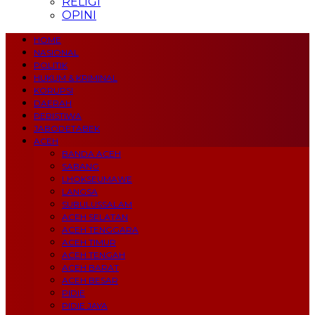
RELIGI
OPINI
HOME
NASIONAL
POLITIK
HUKUM & KRIMINAL
KORUPSI
DAERAH
PERISTIWA
JABODETABEK
ACEH
BANDA ACEH
SABANG
LHOKSEUMAWE
LANGSA
SUBULUSSALAM
ACEH SELATAN
ACEH TENGGARA
ACEH TIMUR
ACEH TENGAH
ACEH BARAT
ACEH BESAR
PIDIE
PIDIE JAYA