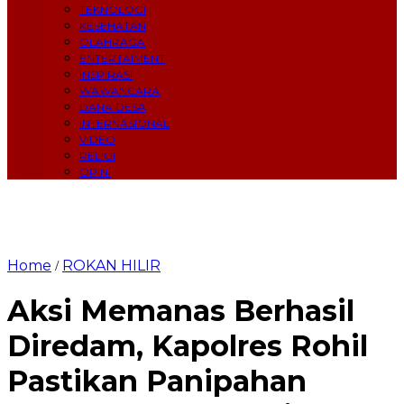
TEKNOLOGI
KESEHATAN
OLAHRAGA
ENTERTAIMENT
INSPIRASI
WAWANCARA
DANA DESA
INTERNASIONAL
VIDEO
RELIGI
OPINI
Home
ROKAN HILIR
/
Aksi Memanas Berhasil
Diredam, Kapolres Rohil
Pastikan Panipahan