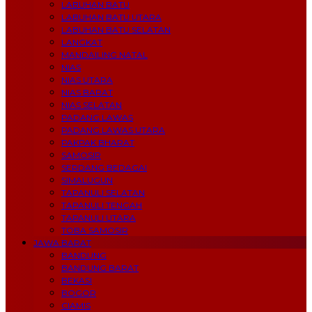
LABUHAN BATU
LABUHAN BATU UTARA
LABUHAN BATU SELATAN
LANGKAT
MANDAILING NATAL
NIAS
NIAS UTARA
NIAS BARAT
NIAS SELATAN
PADANG LAWAS
PADANG LAWAS UTARA
PAKPAK BHARAT
SAMOSIR
SERDANG BEDAGAI
SIMALUGUN
TAPANULI SELATAN
TAPANULI TENGAH
TAPANULI UTARA
TOBA SAMOSIR
JAWA BARAT
BANDUNG
BANDUNG BARAT
BEKASI
BOGOR
CIAMIS