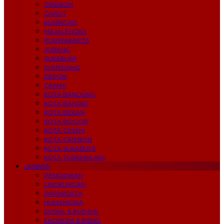
CIREBON
GARUT
KUNINGAN
MAJALENGKA
PURWAKARTA
SUBANG
SUKABUMI
SUMEDANG
DEPOK
CIMAHI
KOTA BANDUNG
KOTA BANJAR
KOTA BEKASI
KOTA BOGOR
KOTA CIMAHI
KOTA CIREBON
KOTA SUKABUMI
KOTA TASIKMALAYA
LAINNYA
PENDIDIKAN
LINGKUNGAN
PARIWISATA
HUMANIORA
SOSIAL & BUDAYA
EKONOMI & BISNIS