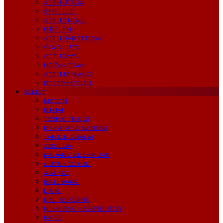
ACEH UTARA
SIMEULUE
ACEH SINGKIL
BIREUEN
ACEH BARAT DAYA
GAYO LUES
ACEH JAYA
NAGAN RAYA
ACEH TAMIANG
BENER MERIAH
SUMUT
MEDAN
BINJAI
TEBING TINGGI
PEMATANG SIANTAR
TANJUNG BALAI
SIBOLGA
PADANG SIDEMPUAN
GUNUNGSITOLI
ASAHAN
BATUBARA
DAIRI
DELI SERDANG
HUMBANG HASUNDUTAN
KARO