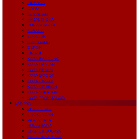
CIREBON
GARUT
KUNINGAN
MAJALENGKA
PURWAKARTA
SUBANG
SUKABUMI
SUMEDANG
DEPOK
CIMAHI
KOTA BANDUNG
KOTA BANJAR
KOTA BEKASI
KOTA BOGOR
KOTA CIMAHI
KOTA CIREBON
KOTA SUKABUMI
KOTA TASIKMALAYA
LAINNYA
PENDIDIKAN
LINGKUNGAN
PARIWISATA
HUMANIORA
SOSIAL & BUDAYA
EKONOMI & BISNIS