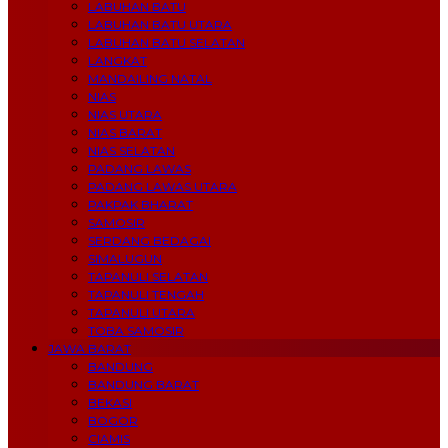
LABUHAN BATU
LABUHAN BATU UTARA
LABUHAN BATU SELATAN
LANGKAT
MANDAILING NATAL
NIAS
NIAS UTARA
NIAS BARAT
NIAS SELATAN
PADANG LAWAS
PADANG LAWAS UTARA
PAKPAK BHARAT
SAMOSIR
SERDANG BEDAGAI
SIMALUGUN
TAPANULI SELATAN
TAPANULI TENGAH
TAPANULI UTARA
TOBA SAMOSIR
JAWA BARAT
BANDUNG
BANDUNG BARAT
BEKASI
BOGOR
CIAMIS