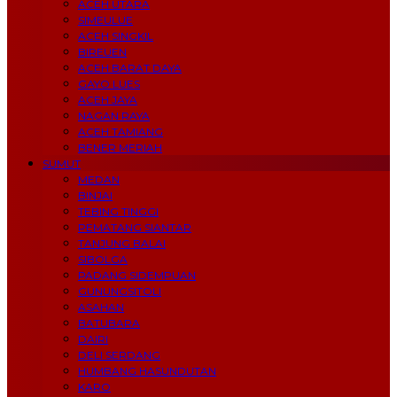
ACEH UTARA
SIMEULUE
ACEH SINGKIL
BIREUEN
ACEH BARAT DAYA
GAYO LUES
ACEH JAYA
NAGAN RAYA
ACEH TAMIANG
BENER MERIAH
SUMUT
MEDAN
BINJAI
TEBING TINGGI
PEMATANG SIANTAR
TANJUNG BALAI
SIBOLGA
PADANG SIDEMPUAN
GUNUNGSITOLI
ASAHAN
BATUBARA
DAIRI
DELI SERDANG
HUMBANG HASUNDUTAN
KARO