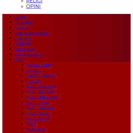
RELIGI
OPINI
HOME
NASIONAL
POLITIK
HUKUM & KRIMINAL
KORUPSI
DAERAH
PERISTIWA
JABODETABEK
ACEH
BANDA ACEH
SABANG
LHOKSEUMAWE
LANGSA
SUBULUSSALAM
ACEH SELATAN
ACEH TENGGARA
ACEH TIMUR
ACEH TENGAH
ACEH BARAT
ACEH BESAR
PIDIE
PIDIE JAYA